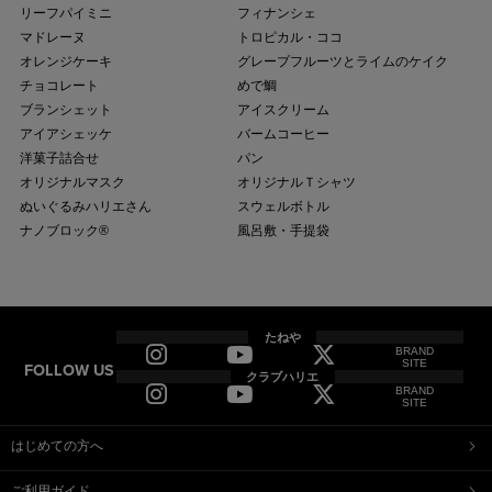
リーフパイミニ
フィナンシェ
マドレーヌ
トロピカル・ココ
オレンジケーキ
グレープフルーツとライムのケイク
チョコレート
めで鯛
ブランシェット
アイスクリーム
アイアシェッケ
バームコーヒー
洋菓子詰合せ
パン
オリジナルマスク
オリジナルＴシャツ
ぬいぐるみハリエさん
スウェルボトル
ナノブロック®
風呂敷・手提袋
全商品
全てのアイテム一覧
たねや
BRAND
SITE
FOLLOW US
和菓子
クラブハリエ
BRAND
ふくみ天平
本生羊羹
SITE
たねや寒天
清水白桃ゼリー
ブルーベリーゼリー
完熟梅ぜりー
はじめての方へ
マスカットゼリー
たねやしるこ
ご利用ガイド