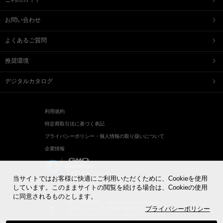
えだ豆餅
お迎えだんご
たねや葛切り
たねや饅頭
お問い合わせ
どらやき
カステラ
たねやカステラ
栗饅頭
よくあるご質問
斗升最中
末廣饅頭
末廣福饅頭
冷凍 おはぎ
推奨環境
ピスタブレ
オリーブ大福
オリーブあんころ
つぶら餅
デジタルカタログ
近江八景
涼菓詰合せ
和菓子詰合せ
利用規約
洋菓子
特定商取引法に基づく表記
バームクーヘン
バームクーヘンmini
プライバシーポリシー・個人情報の取り扱いについて
リュリュ
BAUM DE VOYAGE
企業情報
バームクーヘンのボストック
リーフパイ
リーフパイミニ
フィナンシェ
マドレーヌ
トロピカル・ココ
当サイトではお客様に快適にご利用いただくために、Cookieを使用
オレンジケーキ
チョコレート
しています。このままサイトの閲覧を続ける場合は、Cookieの使用
に同意されるものとします。
めで鯛
ブランシェット
当社は2021年9月、(財)日本情報処理開発協会
アイスクリーム
アイアシェッケ
プライバシーポリシー
(JIPDEC)から、個人情報の適切な取り扱い企業に付与
されるプライバシーマークの認定をうけています。
洋菓子詰合せ