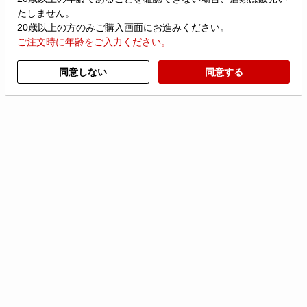
たしません。
[販売場の名称及び所在地]
20歳以上の方のみご購入画面にお進みください。
株式会社たねや愛知川製造本部
ご注文時に年齢をご入力ください。
滋賀県愛知郡愛荘町長野415番地
[酒類販売管理者の氏名]
門坂 百恵
同意しない
同意する
[酒類販売管理研修受講年月日]
令和7年10月2日
[次回研修の受講期限]
令和10年10月1日
[研修実施団体名]
近江八幡小売酒販組合
商品情報
品番
01555
日保ち
1カ月
内容量
1本：350ml