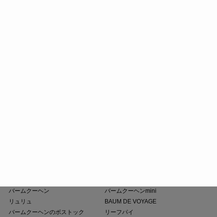
たねやしるこ
えだ豆餅
お迎えだんご
たねや饅頭
どらやき
カステラ
たねやカステラ
栗饅頭
斗升最中
末廣饅頭
末廣福饅頭
近江八景
たねや葛切り
冷凍 おはぎ
ピスタブレ
オリーブ大福
オリーブあんころ
つぶら餅
涼菓詰合せ
和菓子詰合せ
たねやのあんこ
オリーブオイル
ピスタチオペースト
おこわ
小豆茶
藤森照信作品集
たねやの本
近江商人の哲学
風呂敷・手提袋
クラブハリエ
バームクーヘン
バームクーヘンmini
リュリュ
BAUM DE VOYAGE
バームクーヘンのボストック
リーフパイ