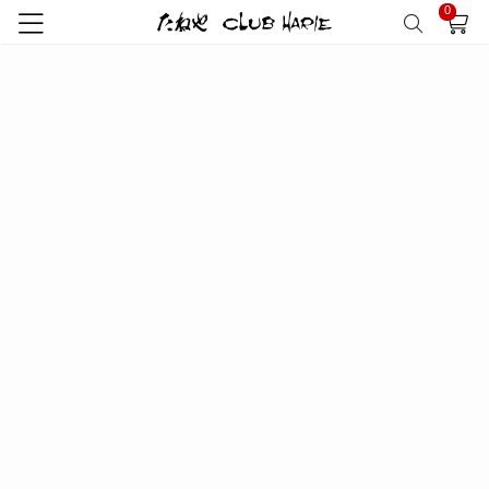
0
トップ
特集
たねや・クラブ…
近江國傳承
クラフトビール
クラフトビール