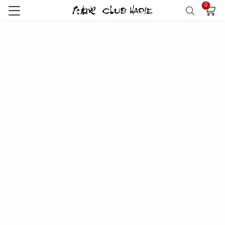
0
トップ
特集
直営店商品特別販売
パン工房 ジュブリルタン