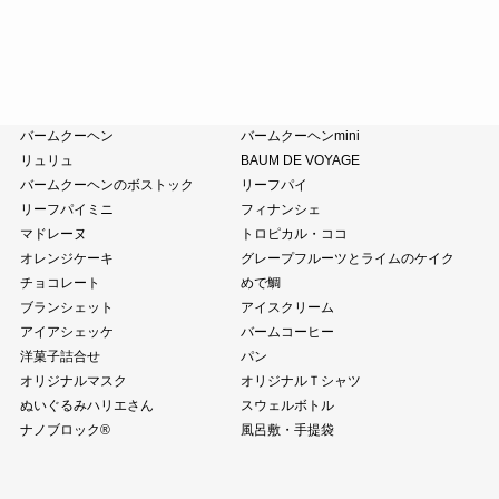
小豆茶
藤森照信作品集
たねやの本
近江商人の哲学
風呂敷・手提袋
クラブハリエ
バームクーヘン
バームクーヘンmini
リュリュ
BAUM DE VOYAGE
バームクーヘンのボストック
リーフパイ
リーフパイミニ
フィナンシェ
マドレーヌ
トロピカル・ココ
オレンジケーキ
グレープフルーツとライムのケイク
チョコレート
めで鯛
ブランシェット
アイスクリーム
アイアシェッケ
バームコーヒー
洋菓子詰合せ
パン
オリジナルマスク
オリジナルＴシャツ
ぬいぐるみハリエさん
スウェルボトル
ナノブロック®
風呂敷・手提袋
全商品