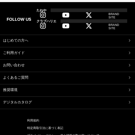
全てのアイテム一覧
たねや
BRAND
SITE
FOLLOW US
和菓子
クラブハリエ
BRAND
ふくみ天平
本生羊羹
SITE
たねや寒天
清水白桃ゼリー
ブルーベリーゼリー
完熟梅ぜりー
はじめての方へ
マスカットゼリー
たねやしるこ
ご利用ガイド
えだ豆餅
お迎えだんご
たねや葛切り
たねや饅頭
お問い合わせ
どらやき
カステラ
たねやカステラ
栗饅頭
よくあるご質問
斗升最中
末廣饅頭
末廣福饅頭
冷凍 おはぎ
推奨環境
ピスタブレ
オリーブ大福
オリーブあんころ
つぶら餅
デジタルカタログ
近江八景
涼菓詰合せ
和菓子詰合せ
利用規約
洋菓子
特定商取引法に基づく表記
バームクーヘン
バームクーヘンmini