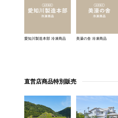
愛知川製造本部 冷凍商品
美濠の舎 冷凍商品
直営店商品特別販売