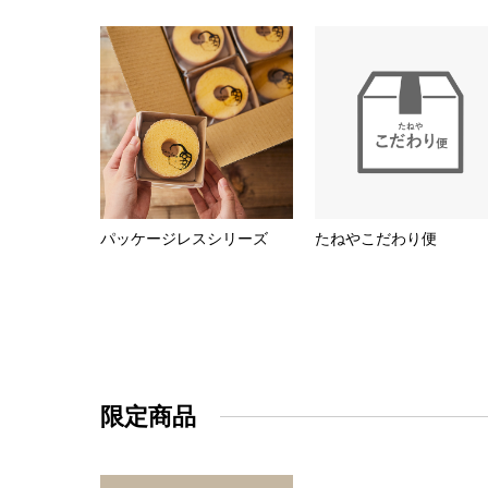
パッケージレスシリーズ
たねやこだわり便
限定商品