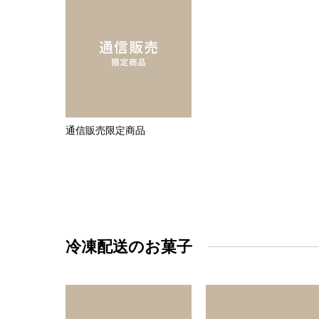
通信販売限定商品
冷凍配送のお菓子