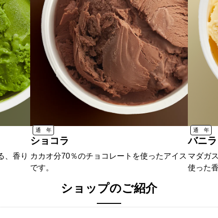
通 年
通 年
ショコラ
バニラ
る、香り
カカオ分70％のチョコレートを使ったアイス
マダガ
です。
使った
ショップのご紹介