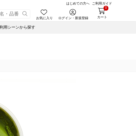
はじめての方へ
ご利用ガイド
0
カート
お気に入り
ログイン・新規登録
利用シーンから探す
あんころ
合せ
ゃく
小豆茶
ナノブロック®
ぬいぐるみハリエさん
藤森照信作品集
風呂敷・手提袋
スウェルボトル
せ
ルマスク
たねやの本
ナノブロック®
合せ
ルＴシャツ
近江商人の哲学
ウッドビーズブレスレット
オイル
あんこ
みハリエさん
風呂敷・手提袋
あずきリップクリーム
オイル
ボトル
オイル
オペースト
書籍
ド
藤森照信作品集
あんこ
たねやの本
eGiftでサマーギフト
たねやカステラ Message BOX
オペースト
近江商人の哲学