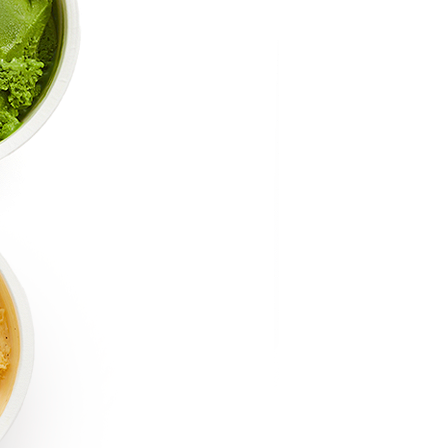
菓子道具
涼菓 -心地よい夏を-
週替わりマルシェ
料
菓子用型
ごま油
風呂敷・手提袋
風呂敷・手提袋
ルマスク
ルＴシャツ