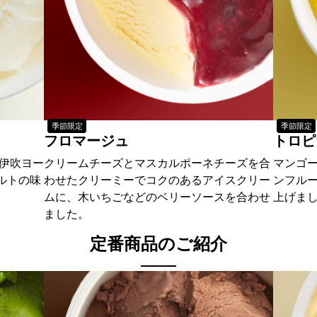
季節限定
季節限定
フロマージュ
トロピ
た伊吹ヨー
クリームチーズとマスカルポーネチーズを合
マンゴ
ルトの味
わせたクリーミーでコクのあるアイスクリー
ンフル
ムに、木いちごなどのベリーソースを合わせ
上げま
ました。
定番商品のご紹介