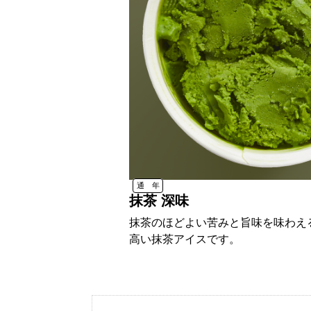
通 年
抹茶 深味
抹茶のほどよい苦みと旨味を味わえ
高い抹茶アイスです。