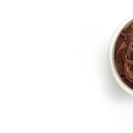
ラ コ
えだ豆餅
洋菓子
パン工
お迎えだんご
LAGO
たねや・クラブハリエの取り組み
バームクーヘン
たねや葛切り
バームクーヘンmini
たねや饅頭
パッケージレスシリーズ
リュリュ
百貨店
どらやき
たねやこだわり便
BAUM DE VOYAGE
カステラ
近江國傳承
クラブ
バームクーヘンの
たねやカステラ
リーフパイ