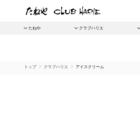
たねや
クラブハリエ
たねや
クラブハリエ
ふくみ天平
バームクーヘン
全商品
季節商品
季節のイベントに
たねやしるこ
リーフパイミニ
栗饅頭
ご婚礼
本生羊羹
バームクーヘンmini
えだ豆餅
フィナンシェ
斗升最中
たねやカ
限定商
トップ
クラブハリエ
アイスクリーム
全てのアイテム一覧
抹茶を使ったお菓子
節供と歳時のお菓子
たねや寒天
リュリュ
お迎えだんご
マドレーヌ
末廣饅頭
涼菓 -心地よい夏を-
通信販
清水白桃ゼリー
BAUM DE VOYAGE
たねや饅頭
トロピカル・ココ
末廣福饅頭
夏のクラブハリエはトロピカル
eGift
ブルーベリーゼリー
バームクーヘンのボストック
和菓子
さまざまな贈り物に
どらやき
オレンジケーキ
冷凍 おはぎ
完熟梅ぜりー
リーフパイ
カステラ
グレープフルーツ
ピスタブレ
eGif
冷凍配
ふくみ天平
夏のおくりもの
中山金桃ゼリー
スペシャルコンテンツ
たねやカステラ
オリーブ大福
eGift
本生羊羹
節目節目のお祝いに
愛知川
マスカットゼリー
栗饅頭
オリーブあんころ
選べるeG
たねや寒天
ひこにゃん×たねや・クラブハリエ
美濠の
つぶら餅
清水白桃ゼリー
ディズニーデザインコレクション
ジュブ
近江八景
ブルーベリーゼリー
週替わりマルシェ
涼菓詰合せ
完熟梅ぜりー
冷燻調味料
和菓子詰合せ
直営店
マスカットゼリー
無濾過エキストラバージンごま油
たねやしるこ
菓子道具