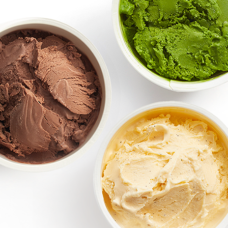
リーナ近江八幡
パン
調味料
房 ジュブリルタン
抹茶を使ったお菓子
パン
冷燻調味
 大津
山田製油
飲料・食品
商品特別販売
グッズ
クラフトビール
ハリエ 草津近鉄店
ボストック
小豆茶
オリジナ
バームコーヒー
オリジナ