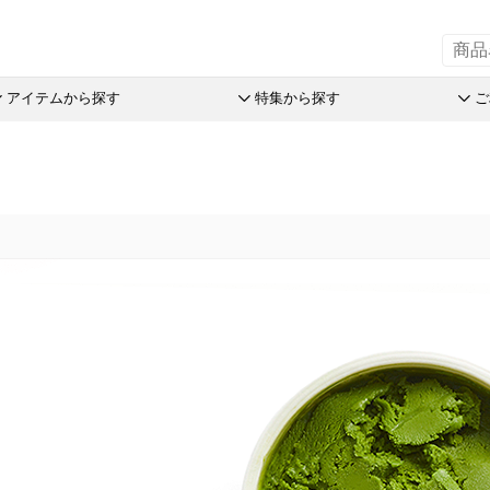
アイテムから探す
特集から探す
ご
の引菓子
斗升最中
チョコレート
リーフパイミニ
オリーブ
洋菓子詰
赤こんに
ステラ Message Box
末廣饅頭
めで鯛
フィナンシェ
つぶら餅
パン
おこわ
品
末廣福饅頭
ブランシェット
マドレーヌ
涼菓詰合
オリジナ
売限定商品
近江八景
アイスクリーム
トロピカル・ココ
和菓子詰
オリジナ
オリーブ
たねや葛切り
アイアシェッケ
オレンジケーキ
たねやの
ぬいぐる
とライムのケイク
tでサマーギフト
冷凍 おはぎ
バームコーヒー
チョコレート
オリーブ
スウェル
オリーブ
送のお菓子
ピスタブレ
めで鯛
ピスタチ
製造本部 冷凍商品
ift
オリーブ大福
ブランシェット
おこわ
舎 冷凍商品
スプレッ
アイスクリーム
リルタン 冷凍商品
アイアシェッケ
たねやの
夏のおくりもの
洋菓子詰合せ
ピスタチ
商品特別販売