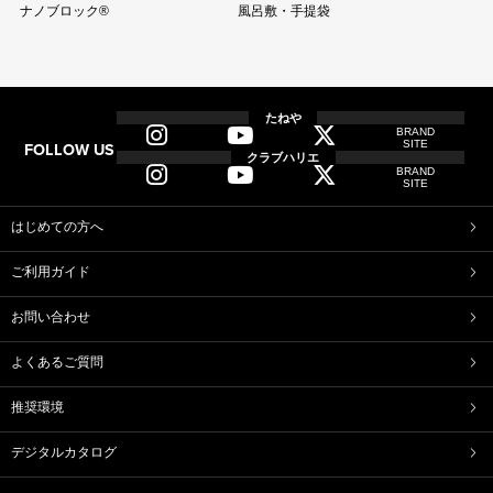
ナノブロック®
風呂敷・手提袋
全商品
全てのアイテム一覧
たねや
BRAND
SITE
FOLLOW US
和菓子
クラブハリエ
BRAND
ふくみ天平
本生羊羹
SITE
たねや寒天
清水白桃ゼリー
ブルーベリーゼリー
完熟梅ぜりー
はじめての方へ
マスカットゼリー
たねやしるこ
ご利用ガイド
えだ豆餅
お迎えだんご
たねや葛切り
たねや饅頭
お問い合わせ
どらやき
カステラ
たねやカステラ
栗饅頭
よくあるご質問
斗升最中
末廣饅頭
末廣福饅頭
冷凍 おはぎ
推奨環境
ピスタブレ
オリーブ大福
オリーブあんころ
つぶら餅
デジタルカタログ
近江八景
涼菓詰合せ
和菓子詰合せ