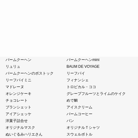
涼菓詰合せ
和菓子詰合せ
たねやのあんこ
オリーブオイル
ピスタチオペースト
おこわ
小豆茶
藤森照信作品集
たねやの本
近江商人の哲学
風呂敷・手提袋
クラブハリエ
バームクーヘン
バームクーヘンmini
リュリュ
BAUM DE VOYAGE
バームクーヘンのボストック
リーフパイ
リーフパイミニ
フィナンシェ
マドレーヌ
トロピカル・ココ
オレンジケーキ
グレープフルーツとライムのケイク
チョコレート
めで鯛
ブランシェット
アイスクリーム
アイアシェッケ
バームコーヒー
洋菓子詰合せ
パン
オリジナルマスク
オリジナルＴシャツ
ぬいぐるみハリエさん
スウェルボトル