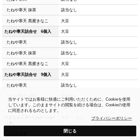
たねや寒天 抹茶
該当なし
たねや寒天 黒蜜きなこ
大豆
たねや寒天詰合せ 6個入
大豆
たねや寒天
該当なし
たねや寒天 抹茶
該当なし
たねや寒天 黒蜜きなこ
大豆
たねや寒天詰合せ 9個入
大豆
たねや寒天
該当なし
たねや寒天 抹茶
該当なし
当サイトではお客様に快適にご利用いただくために、Cookieを使用
しています。このままサイトの閲覧を続ける場合は、Cookieの使用
たねや寒天 黒蜜きなこ
大豆
に同意されるものとします。
やまなみ工房×たねや Ciao!
大豆
・
もも
プライバシーポリシー
（夏）
閉じる
ふくみ天平
大豆