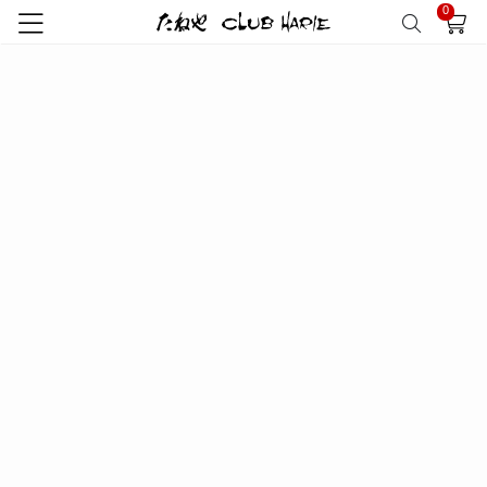
0
トップ
たねや
清水白桃ゼリー