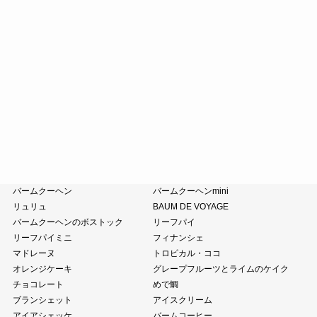
末廣福饅頭
近江八景
たねや葛切り
冷凍 おはぎ
ピスタブレ
オリーブ大福
オリーブあんころ
つぶら餅
涼菓詰合せ
和菓子詰合せ
たねやのあんこ
オリーブオイル
ピスタチオペースト
おこわ
小豆茶
藤森照信作品集
たねやの本
近江商人の哲学
風呂敷・手提袋
クラブハリエ
バームクーヘン
バームクーヘンmini
リュリュ
BAUM DE VOYAGE
バームクーヘンのボストック
リーフパイ
リーフパイミニ
フィナンシェ
マドレーヌ
トロピカル・ココ
オレンジケーキ
グレープフルーツとライムのケイク
チョコレート
めで鯛
ブランシェット
アイスクリーム
アイアシェッケ
バームコーヒー