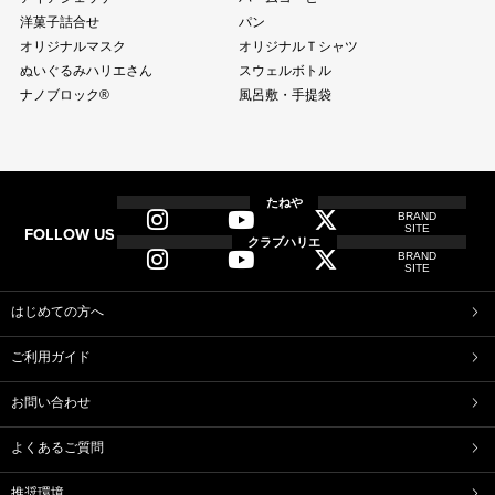
洋菓子詰合せ
パン
オリジナルマスク
オリジナルＴシャツ
ぬいぐるみハリエさん
スウェルボトル
ナノブロック®
風呂敷・手提袋
全商品
全てのアイテム一覧
たねや
BRAND
SITE
FOLLOW US
和菓子
クラブハリエ
BRAND
ふくみ天平
本生羊羹
SITE
たねや寒天
清水白桃ゼリー
ブルーベリーゼリー
完熟梅ぜりー
はじめての方へ
マスカットゼリー
たねやしるこ
ご利用ガイド
えだ豆餅
お迎えだんご
たねや葛切り
たねや饅頭
お問い合わせ
どらやき
カステラ
たねやカステラ
栗饅頭
よくあるご質問
斗升最中
末廣饅頭
末廣福饅頭
冷凍 おはぎ
推奨環境