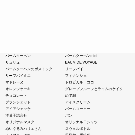
涼菓詰合せ
和菓子詰合せ
たねやのあんこ
オリーブオイル
ピスタチオペースト
おこわ
小豆茶
藤森照信作品集
たねやの本
近江商人の哲学
風呂敷・手提袋
クラブハリエ
バームクーヘン
バームクーヘンmini
リュリュ
BAUM DE VOYAGE
バームクーヘンのボストック
リーフパイ
リーフパイミニ
フィナンシェ
マドレーヌ
トロピカル・ココ
オレンジケーキ
グレープフルーツとライムのケイク
チョコレート
めで鯛
ブランシェット
アイスクリーム
アイアシェッケ
バームコーヒー
洋菓子詰合せ
パン
オリジナルマスク
オリジナルＴシャツ
ぬいぐるみハリエさん
スウェルボトル