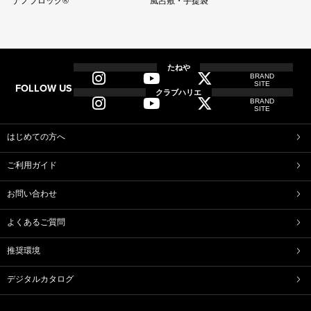
ナノブロック®
風呂敷・手提袋
全商品
全てのアイテム一覧
たねや
BRAND
SITE
FOLLOW US
和菓子
クラブハリエ
BRAND
ふくみ天平
本生羊羹
SITE
たねや寒天
清水白桃ゼリー
ブルーベリーゼリー
完熟梅ぜりー
はじめての方へ
マスカットゼリー
たねやしるこ
ご利用ガイド
えだ豆餅
お迎えだんご
たねや葛切り
たねや饅頭
お問い合わせ
どらやき
カステラ
たねやカステラ
栗饅頭
よくあるご質問
斗升最中
末廣饅頭
末廣福饅頭
冷凍 おはぎ
推奨環境
ピスタブレ
オリーブ大福
オリーブあんころ
つぶら餅
デジタルカタログ
近江八景
涼菓詰合せ
和菓子詰合せ