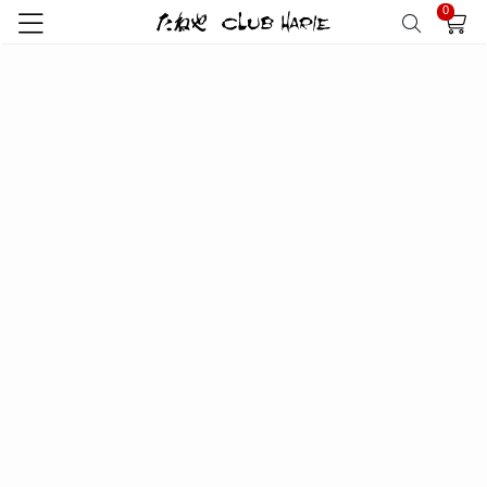
0
トップ
クラブハリエ
バームクーヘンmini
バームクーヘンmini 3個…