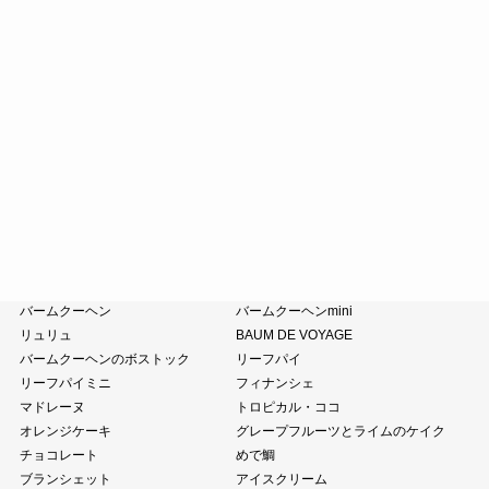
斗升最中
末廣饅頭
末廣福饅頭
近江八景
たねや葛切り
冷凍 おはぎ
ピスタブレ
オリーブ大福
オリーブあんころ
つぶら餅
涼菓詰合せ
和菓子詰合せ
たねやのあんこ
オリーブオイル
ピスタチオペースト
おこわ
小豆茶
藤森照信作品集
たねやの本
近江商人の哲学
風呂敷・手提袋
クラブハリエ
バームクーヘン
バームクーヘンmini
リュリュ
BAUM DE VOYAGE
バームクーヘンのボストック
リーフパイ
リーフパイミニ
フィナンシェ
マドレーヌ
トロピカル・ココ
オレンジケーキ
グレープフルーツとライムのケイク
チョコレート
めで鯛
ブランシェット
アイスクリーム