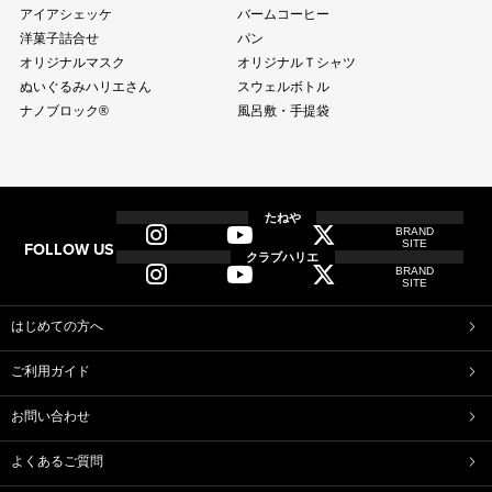
アイアシェッケ
バームコーヒー
洋菓子詰合せ
パン
オリジナルマスク
オリジナルＴシャツ
ぬいぐるみハリエさん
スウェルボトル
ナノブロック®
風呂敷・手提袋
全商品
全てのアイテム一覧
たねや
BRAND
SITE
FOLLOW US
和菓子
クラブハリエ
BRAND
ふくみ天平
本生羊羹
SITE
たねや寒天
清水白桃ゼリー
ブルーベリーゼリー
完熟梅ぜりー
はじめての方へ
マスカットゼリー
たねやしるこ
ご利用ガイド
えだ豆餅
お迎えだんご
たねや葛切り
たねや饅頭
お問い合わせ
どらやき
カステラ
たねやカステラ
栗饅頭
よくあるご質問
斗升最中
末廣饅頭