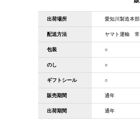
販
出荷場所
愛知川製造本部
配送方法
ヤマト運輸 常
包装
○
のし
○
ギフトシール
○
販売期間
通年
出荷期間
通年