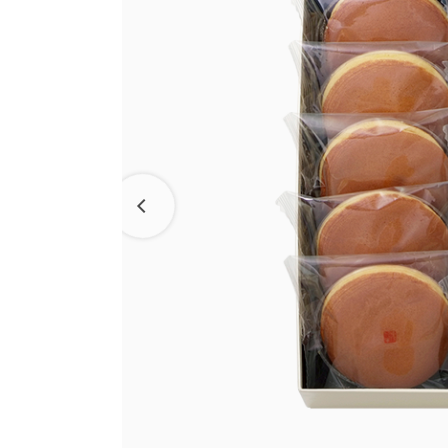
ラ コ
えだ豆餅
洋菓子
パン工
お迎えだんご
LAGO
たねや・クラブハリエの取り組み
バームクーヘン
たねや葛切り
バームクーヘンmini
たねや饅頭
パッケージレスシリーズ
リュリュ
百貨店
どらやき
たねやこだわり便
BAUM DE VOYAGE
カステラ
近江國傳承
クラブ
バームクーヘンの
たねやカステラ
リーフパイ