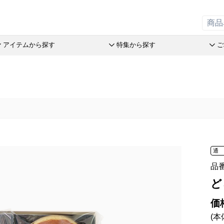
アイテムから探す
特集から探す
ご
の引菓子
斗升最中
チョコレート
リーフパイミニ
オリーブ
洋菓子詰
赤こんに
ステラ Message Box
末廣饅頭
めで鯛
フィナンシェ
つぶら餅
パン
おこわ
品
末廣福饅頭
ブランシェット
マドレーヌ
涼菓詰合
オリジナ
売限定商品
近江八景
アイスクリーム
トロピカル・ココ
和菓子詰
オリジナ
オリーブ
たねや葛切り
アイアシェッケ
オレンジケーキ
たねやの
ぬいぐる
とライムのケイク
tでサマーギフト
冷凍 おはぎ
バームコーヒー
チョコレート
オリーブ
スウェル
オリーブ
送のお菓子
通
ピスタブレ
めで鯛
ピスタチ
製造本部 冷凍商品
ift
オリーブ大福
ブランシェット
おこわ
品
舎 冷凍商品
スプレッ
アイスクリーム
ど
リルタン 冷凍商品
アイアシェッケ
たねやの
夏のおくりもの
洋菓子詰合せ
ピスタチ
価
商品特別販売
(本