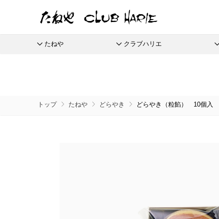
たねや
クラブハリエ
たねや
クラブハリエ
ふくみ天平
バームクーヘン
全商品
季節商品
季節のイベントに
たねやしるこ
リーフパイミニ
栗饅頭
ご婚礼
本生羊羹
バームクーヘンmini
えだ豆餅
フィナンシェ
斗升最中
たねやカ
限定商
トップ
たねや
どらやき
どらやき（粒餡） 10個入
全てのアイテム一覧
抹茶を使ったお菓子
節供と歳時のお菓子
たねや寒天
リュリュ
お迎えだんご
マドレーヌ
末廣饅頭
涼菓 -心地よい夏を-
通信販
清水白桃ゼリー
BAUM DE VOYAGE
たねや饅頭
トロピカル・ココ
末廣福饅頭
夏のクラブハリエはトロピカル
eGift
ブルーベリーゼリー
バームクーヘンのボストック
和菓子
さまざまな贈り物に
どらやき
オレンジケーキ
冷凍 おはぎ
完熟梅ぜりー
リーフパイ
カステラ
グレープフルーツ
ピスタブレ
eGif
冷凍配
ふくみ天平
夏のおくりもの
中山金桃ゼリー
スペシャルコンテンツ
たねやカステラ
オリーブ大福
eGift
本生羊羹
節目節目のお祝いに
愛知川
マスカットゼリー
栗饅頭
オリーブあんころ
選べるeG
たねや寒天
ひこにゃん×たねや・クラブハリエ
美濠の
つぶら餅
清水白桃ゼリー
ディズニーデザインコレクション
ジュブ
近江八景
ブルーベリーゼリー
週替わりマルシェ
涼菓詰合せ
完熟梅ぜりー
冷燻調味料
和菓子詰合せ
直営店
マスカットゼリー
無濾過エキストラバージンごま油
たねやしるこ
菓子道具