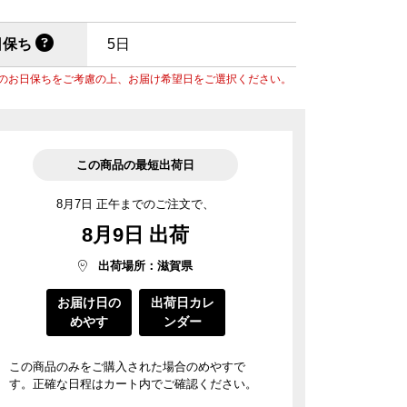
菓子道具
涼菓 -心地よい夏を-
週替わりマルシェ
料
菓子用型
日保ち
5日
ごま油
風呂敷・手提袋
のお日保ちをご考慮の上、お届け希望日をご選択ください。
風呂敷・手提袋
ルマスク
ルＴシャツ
この商品の最短出荷日
8月7日 正午までのご注文で、
8月9日 出荷
出荷場所：滋賀県
お届け日の
出荷日カレ
めやす
ンダー
この商品のみをご購入された場合のめやすで
す。正確な日程はカート内でご確認ください。