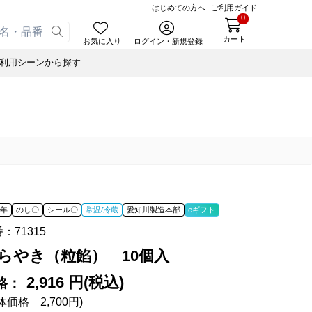
はじめての方へ
ご利用ガイド
0
カート
お気に入り
ログイン・新規登録
利用シーンから探す
あんころ
合せ
ゃく
小豆茶
ナノブロック®
ぬいぐるみハリエさん
藤森照信作品集
風呂敷・手提袋
スウェルボトル
せ
ルマスク
たねやの本
ナノブロック®
合せ
ルＴシャツ
近江商人の哲学
ウッドビーズブレスレット
オイル
あんこ
みハリエさん
風呂敷・手提袋
あずきリップクリーム
オイル
ボトル
オイル
 年
のし〇
シール〇
常温/冷蔵
愛知川製造本部
eギフト
オペースト
書籍
番：
71315
ド
藤森照信作品集
らやき（粒餡） 10個入
あんこ
たねやの本
eGiftでサマーギフト
たねやカステラ Message BOX
オペースト
近江商人の哲学
2,916 円(税込)
格：
体価格 2,700円)