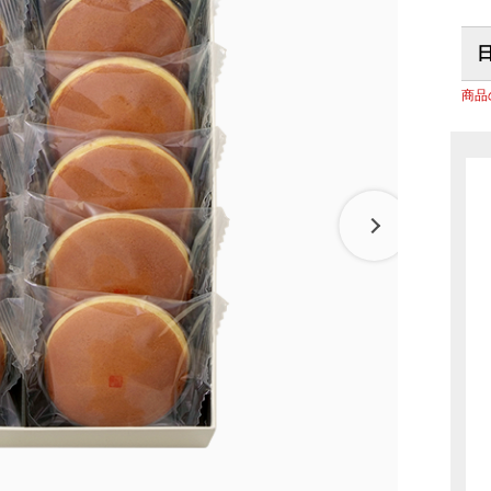
リーナ近江八幡
パン
調味料
房 ジュブリルタン
抹茶を使ったお菓子
パン
冷燻調味
 大津
山田製油
飲料・食品
商品
商品特別販売
グッズ
クラフトビール
ハリエ 草津近鉄店
ボストック
小豆茶
オリジナ
バームコーヒー
オリジナ