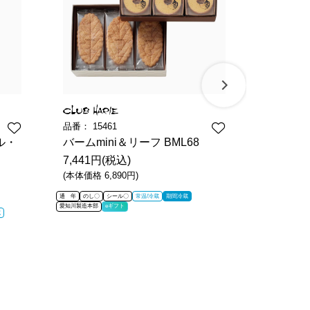
品番：
15461
品番：
11
ル・
バームmini＆リーフ BML68
リュリュ
7,441円(税込)
8,326円
(本体価格 6,890円)
(本体価格 7
通 年
のし〇
シール〇
常温/冷蔵
期間冷蔵
期間限定
のし〇
愛知川製造本部
eギフト
愛知川製造本部
蔵