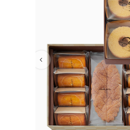
ラ コ
たねや・クラブハリエの取り組み
えだ豆餅
洋菓子
パン工
お迎えだんご
パッケージレスシリーズ
LAGO
バームクーヘン
たねや葛切り
たねやこだわり便
バームクーヘンmini
たねや饅頭
近江國傳承
リュリュ
百貨店
どらやき
BAUM DE VOYAGE
カステラ
クラブ
バームクーヘンの
たねやカステラ
リーフパイ