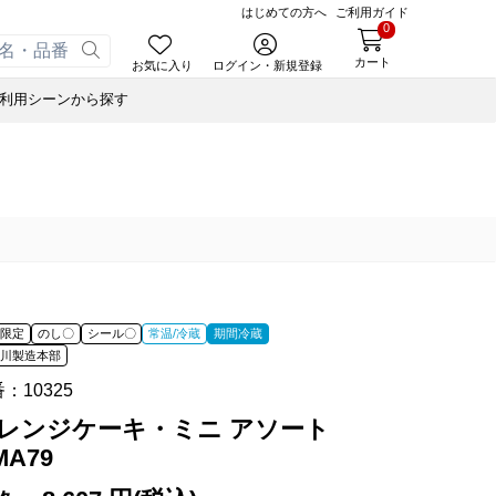
はじめての方へ
ご利用ガイド
0
カート
お気に入り
ログイン・新規登録
利用シーンから探す
あんころ
ェッケ
ゃく
小豆茶
オリジナルＴシャツ
ぬいぐるみハリエさん
ーヒー
藤森照信作品集
ぬいぐるみハリエさん
スウェルボトル
せ
合せ
たねやの本
スウェルボトル
ナノブロック®
合せ
近江商人の哲学
ナノブロック®
ウッドビーズブレスレット
オイル
あんこ
ルマスク
風呂敷・手提袋
風呂敷・手提袋
あずきリップクリーム
オイル
オイル
間限定
のし〇
シール〇
常温/冷蔵
期間冷蔵
オペースト
書籍
知川製造本部
ド
番：
10325
藤森照信作品集
あんこ
たねやの本
eGiftでサマーギフト
たねやカステラ Message BOX
レンジケーキ・ミニ アソート
オペースト
近江商人の哲学
MA79