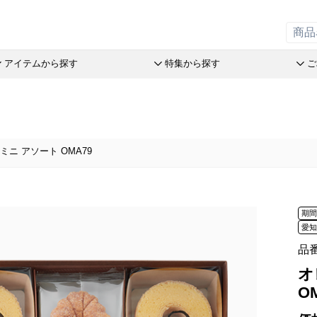
アイテムから探す
特集から探す
ご
の引菓子
斗升最中
オレンジケーキ
リーフパイミニ
オリーブ
アイアシ
赤こんに
ステラ Message Box
末廣饅頭
チョコレート
フィナンシェ
つぶら餅
バームコ
おこわ
品
ニ アソート OMA79
末廣福饅頭
めで鯛
マドレーヌ
涼菓詰合
洋菓子詰
売限定商品
近江八景
ブランシェット
トロピカル・ココ
和菓子詰
パン
オリーブ
たねや葛切り
アイスクリーム
オレンジケーキ
たねやの
オリジナ
tでサマーギフト
冷凍 おはぎ
チョコレート
オリーブ
オリーブ
送のお菓子
期
ピスタブレ
めで鯛
ピスタチ
製造本部 冷凍商品
愛
ift
オリーブ大福
ブランシェット
おこわ
舎 冷凍商品
スプレッ
品
アイスクリーム
リルタン 冷凍商品
アイアシェッケ
たねやの
夏のおくりもの
オ
洋菓子詰合せ
ピスタチ
O
商品特別販売