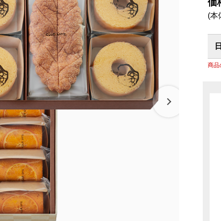
リーナ近江八幡
パン
調味料
価
抹茶を使ったお菓子
房 ジュブリルタン
(本
パン
冷燻調味
 大津
山田製油
飲料・食品
商品特別販売
グッズ
クラフトビール
ハリエ 草津近鉄店
商品
ボストック
小豆茶
オリジナ
バームコーヒー
オリジナ