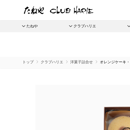
たねや
クラブハリエ
たねや
クラブハリエ
ふくみ天平
バームクーヘン
全商品
季節商品
季節のイベントに
たねやしるこ
リーフパイ
栗饅頭
ご婚礼
本生羊羹
バームクーヘンmini
えだ豆餅
リーフパイミニ
斗升最中
たねやカ
限定商
トップ
クラブハリエ
洋菓子詰合せ
オレンジケーキ・ミ
全てのアイテム一覧
抹茶を使ったお菓子
節供と歳時のお菓子
たねや寒天
リュリュ
お迎えだんご
フィナンシェ
末廣饅頭
涼菓 -心地よい夏を-
通信販
清水白桃ゼリー
BAUM DE VOYAGE
たねや饅頭
マドレーヌ
末廣福饅頭
eGift
ブルーベリーゼリー
バームクーヘンのボストック
和菓子
さまざまな贈り物に
どらやき
トロピカル・ココ
冷凍 おはぎ
完熟梅ぜりー
スペシャルコンテンツ
カステラ
ピスタブレ
eGif
冷凍配
ふくみ天平
夏のおくりもの
中山金桃ゼリー
たねやカステラ
オリーブ大福
eGift
本生羊羹
ひこにゃん×たねや・クラブハリエ
節目節目のお祝いに
愛知川
マスカットゼリー
栗饅頭
オリーブあんころ
選べるeG
たねや寒天
ディズニーデザインコレクション
美濠の
つぶら餅
清水白桃ゼリー
冷燻調味料
ジュブ
近江八景
ブルーベリーゼリー
無濾過エキストラバージンごま油
涼菓詰合せ
完熟梅ぜりー
菓子道具
和菓子詰合せ
直営店
マスカットゼリー
たねやしるこ