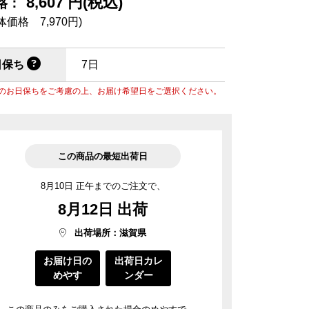
8,607 円(税込)
菓子道具
格：
涼菓 -心地よい夏を-
近江國傳承
体価格 7,970円)
料
菓子用型
ごま油
風呂敷・手提袋
日保ち
7日
風呂敷・手提袋
のお日保ちをご考慮の上、お届け希望日をご選択ください。
ルマスク
ルＴシャツ
この商品の最短出荷日
8月10日 正午までのご注文で、
8月12日 出荷
出荷場所：滋賀県
お届け日の
出荷日カレ
めやす
ンダー