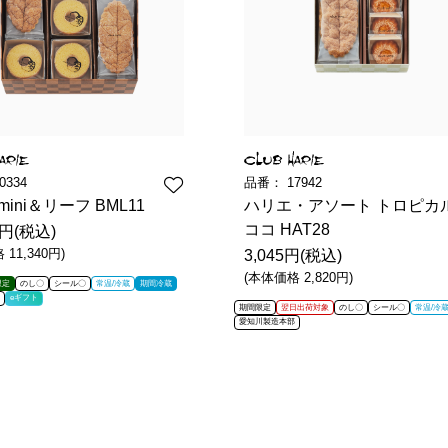
0334
品番：
17942
ini＆リーフ BML11
ハリエ・アソート トロピカ
ココ HAT28
7円(税込)
11,340円)
3,045円(税込)
(本体価格 2,820円)
限定
のし〇
シール〇
常温/冷蔵
期間冷蔵
eギフト
期間限定
翌日出荷対象
のし〇
シール〇
常温/冷
愛知川製造本部