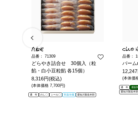
品番：
71309
品番：
1
どらやき詰合せ 30個入（粒
バームm
餡・白小豆粒餡 各15個）
12,24
(本体価格 
8,316円(税込)
(本体価格 7,700円)
冷蔵
通 年
通販
愛知川製造本部
通 年
のし〇
シール〇
常温/冷蔵
愛知川製造本部