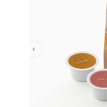
ラ コ
えだ豆餅
洋菓子
パン工
お迎えだんご
LAGO
たねや・クラブハリエの取り組み
バームクーヘン
たねや葛切り
バームクーヘンmini
たねや饅頭
パッケージレスシリーズ
リュリュ
百貨店
どらやき
たねやこだわり便
BAUM DE VOYAGE
カステラ
近江國傳承
クラブ
バームクーヘンの
たねやカステラ
リーフパイ