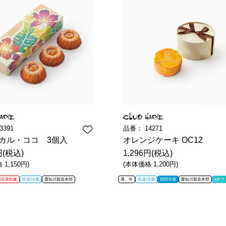
3391
品番：
14271
カル・ココ 3個入
オレンジケーキ OC12
円(税込)
1,296円(税込)
1,150円)
(本体価格 1,200円)
日出荷対象
常温/冷蔵
愛知川製造本部
通 年
常温/冷蔵
期間冷蔵
愛知川製造本部
eギフ