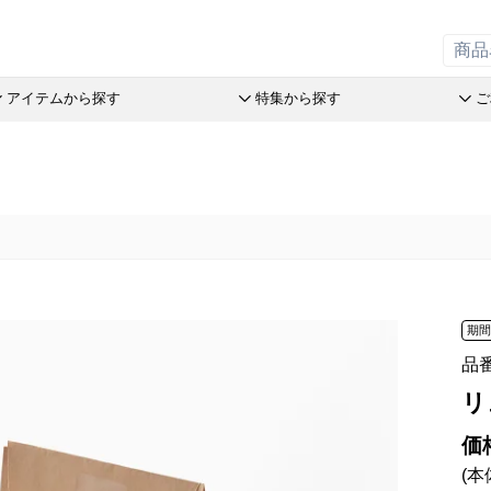
アイテムから探す
特集から探す
ご
の引菓子
斗升最中
チョコレート
リーフパイミニ
オリーブ
洋菓子詰
赤こんに
ステラ Message Box
末廣饅頭
めで鯛
フィナンシェ
つぶら餅
パン
おこわ
品
末廣福饅頭
ブランシェット
マドレーヌ
涼菓詰合
オリジナ
売限定商品
近江八景
アイスクリーム
トロピカル・ココ
和菓子詰
オリジナ
オリーブ
たねや葛切り
アイアシェッケ
オレンジケーキ
たねやの
ぬいぐる
とライムのケイク
tでサマーギフト
冷凍 おはぎ
バームコーヒー
チョコレート
オリーブ
スウェル
オリーブ
送のお菓子
期
ピスタブレ
めで鯛
ピスタチ
製造本部 冷凍商品
ift
オリーブ大福
ブランシェット
おこわ
品
舎 冷凍商品
スプレッ
アイスクリーム
リ
リルタン 冷凍商品
アイアシェッケ
たねやの
夏のおくりもの
洋菓子詰合せ
ピスタチ
価
商品特別販売
(本