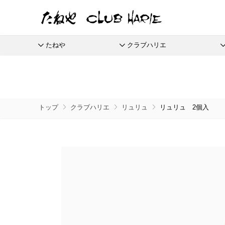
たねや
クラブハリエ
たねや
クラブハリエ
ふくみ天平
バームクーヘン
全商品
季節商品
季節のイベントに
たねやしるこ
リーフパイミニ
栗饅頭
ご婚礼
本生羊羹
バームクーヘンmini
えだ豆餅
フィナンシェ
斗升最中
たねやカ
限定商
トップ
クラブハリエ
リュリュ
リュリュ 2個入
全てのアイテム一覧
抹茶を使ったお菓子
節供と歳時のお菓子
たねや寒天
リュリュ
お迎えだんご
マドレーヌ
末廣饅頭
涼菓 -心地よい夏を-
通信販
清水白桃ゼリー
BAUM DE VOYAGE
たねや饅頭
トロピカル・ココ
末廣福饅頭
夏のクラブハリエはトロピカル
eGift
ブルーベリーゼリー
バームクーヘンのボストック
和菓子
さまざまな贈り物に
どらやき
オレンジケーキ
冷凍 おはぎ
完熟梅ぜりー
リーフパイ
カステラ
グレープフルーツ
ピスタブレ
eGif
冷凍配
ふくみ天平
夏のおくりもの
中山金桃ゼリー
スペシャルコンテンツ
たねやカステラ
オリーブ大福
eGift
本生羊羹
節目節目のお祝いに
愛知川
マスカットゼリー
栗饅頭
オリーブあんころ
選べるeG
たねや寒天
ひこにゃん×たねや・クラブハリエ
美濠の
つぶら餅
清水白桃ゼリー
ディズニーデザインコレクション
ジュブ
近江八景
ブルーベリーゼリー
週替わりマルシェ
涼菓詰合せ
完熟梅ぜりー
冷燻調味料
和菓子詰合せ
直営店
マスカットゼリー
無濾過エキストラバージンごま油
たねやしるこ
菓子道具