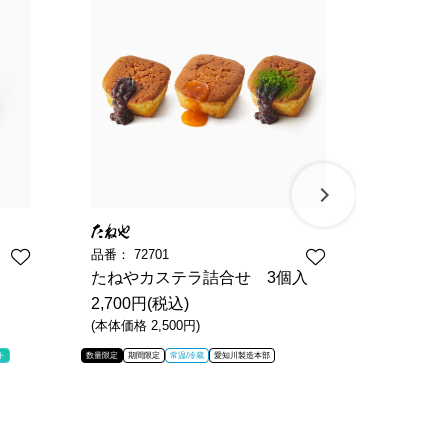
品番：
72701
品番：
12
たねやカステラ詰合せ 3個入
パイナ
2,700円(税込)
2,052円
(本体価格 2,500円)
(本体価格 1
ト
数量限定
期間限定
常温/冷蔵
愛知川製造本部
数量限定
期間限