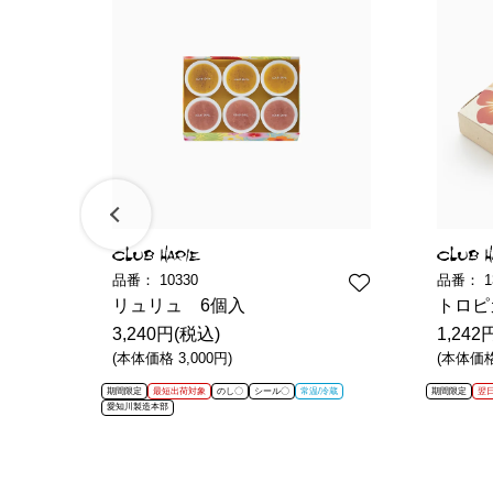
品番：
10330
品番：
1
無垢
リュリュ 6個入
トロピ
3,240円(税込)
1,242
(本体価格 3,000円)
(本体価格 
期間限定
最短出荷対象
のし〇
シール〇
常温/冷蔵
期間限定
翌
愛知川製造本部
蔵