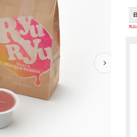
リーナ近江八幡
パン
調味料
房 ジュブリルタン
抹茶を使ったお菓子
パン
冷燻調味
 大津
山田製油
飲料・食品
商品
商品特別販売
グッズ
クラフトビール
ハリエ 草津近鉄店
ボストック
小豆茶
オリジナ
バームコーヒー
オリジナ