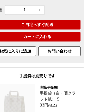
量
ご自宅へすぐ配送
カートに入れる
お気に入りに追加
お問い合わせ
手提袋は別売りです
[対応手提袋]
手提袋（白・晒クラ
フト紙） S
33円
(税込)