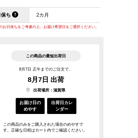
菓子道具
涼菓 -心地よい夏を-
週替わりマルシェ
料
菓子用型
日保ち
2カ月
ごま油
風呂敷・手提袋
のお日保ちをご考慮の上、お届け希望日をご選択ください。
風呂敷・手提袋
ルマスク
ルＴシャツ
この商品の最短出荷日
8月7日 正午までのご注文で、
8月7日 出荷
出荷場所：滋賀県
お届け日の
出荷日カレ
めやす
ンダー
この商品のみをご購入された場合のめやすで
す。正確な日程はカート内でご確認ください。