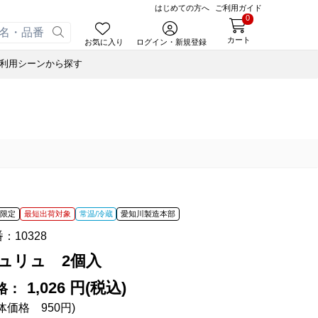
はじめての方へ
ご利用ガイド
0
カート
お気に入り
ログイン・新規登録
利用シーンから探す
あんころ
合せ
ゃく
小豆茶
ナノブロック®
ぬいぐるみハリエさん
藤森照信作品集
風呂敷・手提袋
スウェルボトル
せ
ルマスク
たねやの本
ナノブロック®
合せ
ルＴシャツ
近江商人の哲学
ウッドビーズブレスレット
オイル
あんこ
みハリエさん
風呂敷・手提袋
あずきリップクリーム
オイル
ボトル
オイル
間限定
最短出荷対象
常温/冷蔵
愛知川製造本部
オペースト
書籍
番：
10328
ド
藤森照信作品集
ュリュ 2個入
あんこ
たねやの本
eGiftでサマーギフト
たねやカステラ Message BOX
オペースト
近江商人の哲学
1,026 円(税込)
格：
体価格 950円)