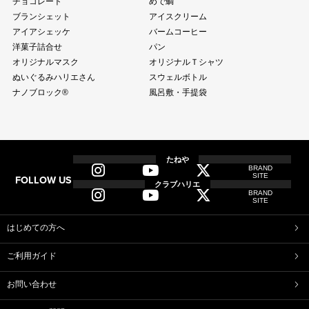
チョコレート
めで鯛
ブランシェット
アイスクリーム
アイアシェッケ
バームコーヒー
洋菓子詰合せ
パン
オリジナルマスク
オリジナルＴシャツ
ぬいぐるみハリエさん
スウェルボトル
ナノブロック®
風呂敷・手提袋
全商品
全てのアイテム一覧
たねや
BRAND
SITE
FOLLOW US
和菓子
クラブハリエ
BRAND
ふくみ天平
本生羊羹
SITE
たねや寒天
清水白桃ゼリー
ブルーベリーゼリー
完熟梅ぜりー
はじめての方へ
マスカットゼリー
たねやしるこ
ご利用ガイド
えだ豆餅
お迎えだんご
たねや葛切り
たねや饅頭
お問い合わせ
どらやき
カステラ
たねやカステラ
栗饅頭