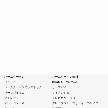
たねやカステラ
栗饅頭
斗升最中
末廣饅頭
末廣福饅頭
近江八景
たねや葛切り
冷凍 おはぎ
ピスタブレ
オリーブ大福
オリーブあんころ
つぶら餅
涼菓詰合せ
和菓子詰合せ
たねやのあんこ
オリーブオイル
ピスタチオペースト
おこわ
小豆茶
藤森照信作品集
たねやの本
近江商人の哲学
風呂敷・手提袋
クラブハリエ
バームクーヘン
バームクーヘンmini
リュリュ
BAUM DE VOYAGE
バームクーヘンのボストック
リーフパイ
リーフパイミニ
フィナンシェ
マドレーヌ
トロピカル・ココ
オレンジケーキ
グレープフルーツとライムのケイク