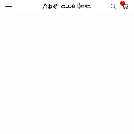
0
トップ
クラブハリエ
リーフパイミニ
リーフパイミニ 3個入 サマ…