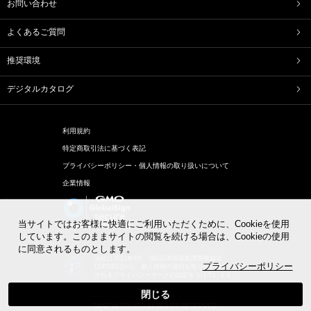
お問い合わせ
どらやき
カステラ
たねやカステラ
栗饅頭
よくあるご質問
斗升最中
末廣饅頭
末廣福饅頭
冷凍 おはぎ
推奨環境
ピスタブレ
オリーブ大福
オリーブあんころ
つぶら餅
デジタルカタログ
近江八景
涼菓詰合せ
和菓子詰合せ
利用規約
洋菓子
特定商取引法に基づく表記
バームクーヘン
バームクーヘンmini
プライバシーポリシー・個人情報の取り扱いについて
リュリュ
BAUM DE VOYAGE
企業情報
バームクーヘンのボストック
リーフパイ
リーフパイミニ
フィナンシェ
マドレーヌ
トロピカル・ココ
当サイトではお客様に快適にご利用いただくために、Cookieを使用
オレンジケーキ
チョコレート
しています。このままサイトの閲覧を続ける場合は、Cookieの使用
に同意されるものとします。
めで鯛
ブランシェット
当社は2021年9月、(財)日本情報処理開発協会
アイスクリーム
アイアシェッケ
プライバシーポリシー
(JIPDEC)から、個人情報の適切な取り扱い企業に付与
されるプライバシーマークの認定をうけています。
洋菓子詰合せ
閉じる
TANEYA.CO.,LTD.All RIGHTS RESERVED.
パン