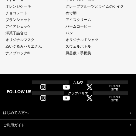
オレンジケーキ
グレープフルーツとライムのケイク
チョコレート
めで鯛
ブランシェット
アイスクリーム
アイアシェッケ
バームコーヒー
洋菓子詰合せ
パン
オリジナルマスク
オリジナルＴシャツ
ぬいぐるみハリエさん
スウェルボトル
ナノブロック®
風呂敷・手提袋
全商品
全てのアイテム一覧
たねや
BRAND
SITE
FOLLOW US
和菓子
クラブハリエ
BRAND
ふくみ天平
本生羊羹
SITE
たねや寒天
清水白桃ゼリー
ブルーベリーゼリー
完熟梅ぜりー
はじめての方へ
マスカットゼリー
たねやしるこ
ご利用ガイド
えだ豆餅
お迎えだんご
たねや葛切り
たねや饅頭