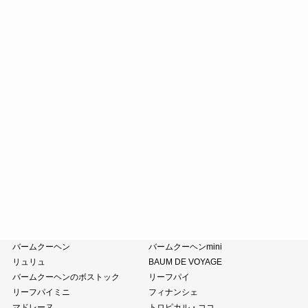
お迎えだんご
たねや饅頭
どらやき
カステラ
たねやカステラ
栗饅頭
斗升最中
末廣饅頭
末廣福饅頭
近江八景
たねや葛切り
冷凍 おはぎ
ピスタブレ
オリーブ大福
オリーブあんころ
つぶら餅
涼菓詰合せ
和菓子詰合せ
たねやのあんこ
オリーブオイル
ピスタチオペースト
おこわ
小豆茶
藤森照信作品集
たねやの本
近江商人の哲学
風呂敷・手提袋
クラブハリエ
バームクーヘン
バームクーヘンmini
リュリュ
BAUM DE VOYAGE
バームクーヘンのボストック
リーフパイ
リーフパイミニ
フィナンシェ
マドレーヌ
トロピカル・ココ