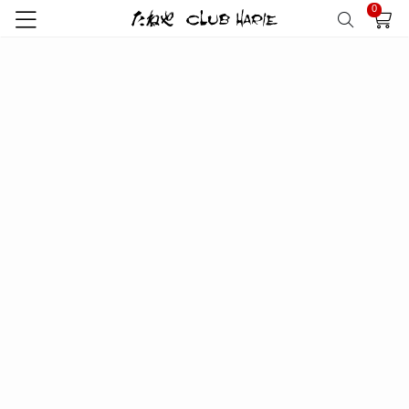
0
トップ
たねや
和菓子詰合せ
たねや饅頭8個・末廣福饅頭8個