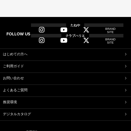
全商品
全てのアイテム一覧
たねや
BRAND
SITE
FOLLOW US
和菓子
クラブハリエ
BRAND
ふくみ天平
本生羊羹
SITE
たねや寒天
清水白桃ゼリー
ブルーベリーゼリー
完熟梅ぜりー
はじめての方へ
マスカットゼリー
たねやしるこ
ご利用ガイド
えだ豆餅
お迎えだんご
たねや葛切り
たねや饅頭
お問い合わせ
どらやき
カステラ
たねやカステラ
栗饅頭
よくあるご質問
斗升最中
末廣饅頭
末廣福饅頭
冷凍 おはぎ
推奨環境
ピスタブレ
オリーブ大福
オリーブあんころ
つぶら餅
デジタルカタログ
近江八景
涼菓詰合せ
和菓子詰合せ