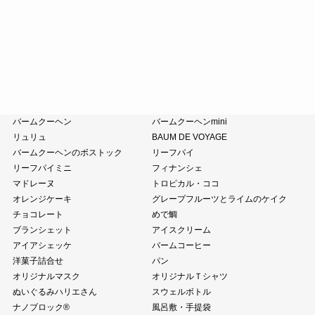
たねやのあんこ
オリーブオイル
ピスタチオペースト
おこわ
小豆茶
藤森照信作品集
たねやの本
近江商人の哲学
風呂敷・手提袋
クラブハリエ
バームクーヘン
バームクーヘンmini
リュリュ
BAUM DE VOYAGE
バームクーヘンのボストック
リーフパイ
リーフパイミニ
フィナンシェ
マドレーヌ
トロピカル・ココ
オレンジケーキ
グレープフルーツとライムのケイク
チョコレート
めで鯛
ブランシェット
アイスクリーム
アイアシェッケ
バームコーヒー
洋菓子詰合せ
パン
オリジナルマスク
オリジナルＴシャツ
ぬいぐるみハリエさん
スウェルボトル
ナノブロック®
風呂敷・手提袋