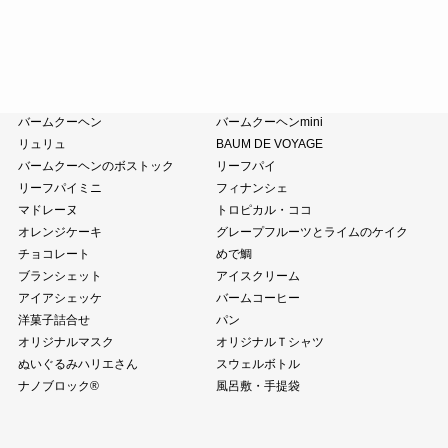
小豆茶
藤森照信作品集
たねやの本
近江商人の哲学
風呂敷・手提袋
クラブハリエ
バームクーヘン
バームクーヘンmini
リュリュ
BAUM DE VOYAGE
バームクーヘンのボストック
リーフパイ
リーフパイミニ
フィナンシェ
マドレーヌ
トロピカル・ココ
オレンジケーキ
グレープフルーツとライムのケイク
チョコレート
めで鯛
ブランシェット
アイスクリーム
アイアシェッケ
バームコーヒー
洋菓子詰合せ
パン
オリジナルマスク
オリジナルＴシャツ
ぬいぐるみハリエさん
スウェルボトル
ナノブロック®
風呂敷・手提袋
全商品