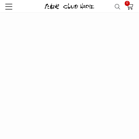
0
トップ
たねや
和菓子詰合せ
たねや饅頭4個・末廣福饅頭4個