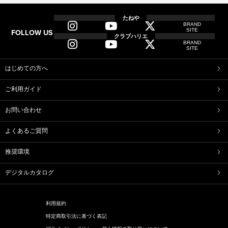
全てのアイテム一覧
たねや
BRAND
SITE
FOLLOW US
和菓子
クラブハリエ
BRAND
ふくみ天平
本生羊羹
SITE
たねや寒天
清水白桃ゼリー
ブルーベリーゼリー
完熟梅ぜりー
はじめての方へ
マスカットゼリー
たねやしるこ
ご利用ガイド
えだ豆餅
お迎えだんご
たねや葛切り
たねや饅頭
お問い合わせ
どらやき
カステラ
たねやカステラ
栗饅頭
よくあるご質問
斗升最中
末廣饅頭
末廣福饅頭
冷凍 おはぎ
推奨環境
ピスタブレ
オリーブ大福
オリーブあんころ
つぶら餅
デジタルカタログ
近江八景
涼菓詰合せ
和菓子詰合せ
利用規約
洋菓子
特定商取引法に基づく表記
バームクーヘン
バームクーヘンmini