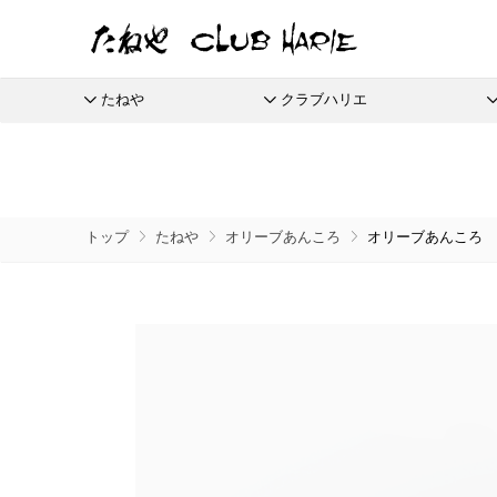
たねや
クラブハリエ
たねや
クラブハリエ
ふくみ天平
バームクーヘン
全商品
季節商品
季節のイベントに
たねやしるこ
リーフパイミニ
栗饅頭
ご婚礼
本生羊羹
バームクーヘンmini
えだ豆餅
フィナンシェ
斗升最中
たねやカ
限定商
トップ
たねや
オリーブあんころ
オリーブあんころ
全てのアイテム一覧
抹茶を使ったお菓子
節供と歳時のお菓子
たねや寒天
リュリュ
お迎えだんご
マドレーヌ
末廣饅頭
涼菓 -心地よい夏を-
通信販
清水白桃ゼリー
BAUM DE VOYAGE
たねや饅頭
トロピカル・ココ
末廣福饅頭
夏のクラブハリエはトロピカル
eGift
ブルーベリーゼリー
バームクーヘンのボストック
和菓子
さまざまな贈り物に
どらやき
オレンジケーキ
冷凍 おはぎ
完熟梅ぜりー
リーフパイ
カステラ
グレープフルーツ
ピスタブレ
eGif
冷凍配
ふくみ天平
夏のおくりもの
中山金桃ゼリー
スペシャルコンテンツ
たねやカステラ
オリーブ大福
eGift
本生羊羹
節目節目のお祝いに
愛知川
マスカットゼリー
栗饅頭
オリーブあんころ
選べるeG
たねや寒天
ひこにゃん×たねや・クラブハリエ
美濠の
つぶら餅
清水白桃ゼリー
ディズニーデザインコレクション
ジュブ
近江八景
ブルーベリーゼリー
週替わりマルシェ
涼菓詰合せ
完熟梅ぜりー
冷燻調味料
和菓子詰合せ
直営店
マスカットゼリー
無濾過エキストラバージンごま油
たねやしるこ
菓子道具