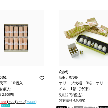
0951
品番：
07369
天平 10個入
オリーブ大福 3箱・オリー
イル 1箱（冷凍）
円(税込)
2,600円)
5,022円(税込)
(本体価格 4,650円)
出荷対象
のし〇
シール〇
常温/冷蔵
eギフト
数量限定
通 年
冷 凍
愛知川製造本部
配送地域