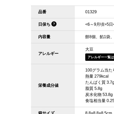
品番
01329
日保ち
<6～9月頃>5日
内容量
餅8個、餡1袋
大豆
アレルギー
アレルギー一覧
100グラム当
熱量 279kcal
たんぱく質 3.7
栄養成分値
脂質 5.8g
炭水化物 53.8g
食塩相当量 0.2
箱サイズ
8.8×8.8×8.5cm