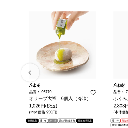
品番：
06770
品番：
7
 6
オリーブ大福 6個入（冷凍）
ふくみ
1,026円(税込)
2,808
(本体価格 950円)
(本体価格 
数量限定
通 年
冷 凍
愛知川製造本部
配送地域限定
通 年
最短
愛知川製造本部
部