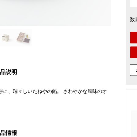
数
品説明
餅に、瑞々しいたねやの餡。 さわやかな風味のオ
。
品情報