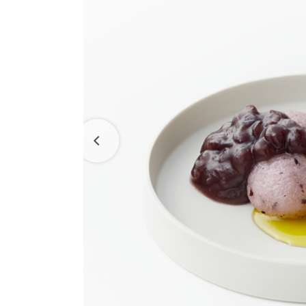
ラ コ
えだ豆餅
洋菓子
パン工
お迎えだんご
LAGO
たねや・クラブハリエの取り組み
バームクーヘン
たねや葛切り
バームクーヘンmini
たねや饅頭
パッケージレスシリーズ
リュリュ
百貨店
どらやき
たねやこだわり便
BAUM DE VOYAGE
カステラ
近江國傳承
クラブ
バームクーヘンの
たねやカステラ
リーフパイ