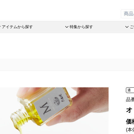
アイテムから探す
特集から探す
ご
の引菓子
斗升最中
チョコレート
リーフパイミニ
オリーブ
洋菓子詰
赤こんに
ステラ Message Box
末廣饅頭
めで鯛
フィナンシェ
つぶら餅
パン
おこわ
品
末廣福饅頭
ブランシェット
マドレーヌ
涼菓詰合
オリジナ
売限定商品
近江八景
アイスクリーム
トロピカル・ココ
和菓子詰
オリジナ
オリーブ
たねや葛切り
アイアシェッケ
オレンジケーキ
たねやの
ぬいぐる
とライムのケイク
tでサマーギフト
冷凍 おはぎ
バームコーヒー
チョコレート
オリーブ
スウェル
オリーブ
送のお菓子
通
ピスタブレ
めで鯛
ピスタチ
製造本部 冷凍商品
ift
オリーブ大福
ブランシェット
おこわ
品
舎 冷凍商品
スプレッ
アイスクリーム
オ
リルタン 冷凍商品
アイアシェッケ
たねやの
夏のおくりもの
洋菓子詰合せ
ピスタチ
価
商品特別販売
(本