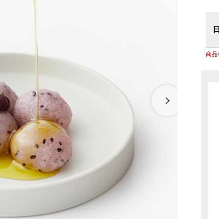
リーナ近江八幡
パン
調味料
房 ジュブリルタン
抹茶を使ったお菓子
パン
冷燻調味
 大津
山田製油
飲料・食品
商品特別販売
グッズ
商品
クラフトビール
ハリエ 草津近鉄店
ボストック
小豆茶
オリジナ
バームコーヒー
オリジナ