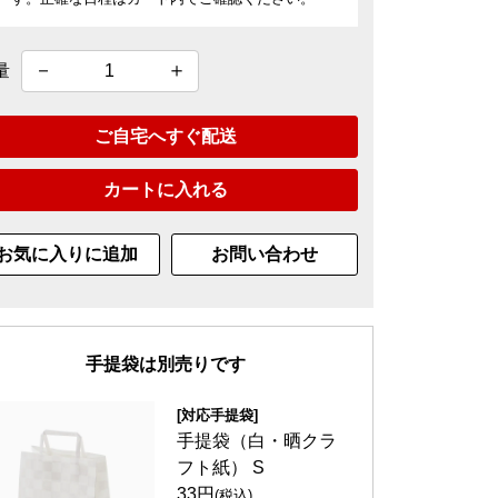
量
ご自宅へすぐ配送
カートに入れる
お気に入りに追加
お問い合わせ
手提袋は別売りです
[対応手提袋]
手提袋（白・晒クラ
フト紙） S
33円
(税込)