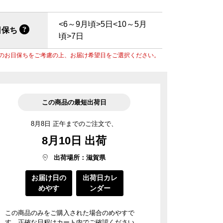
菓子道具
涼菓 -心地よい夏を-
週替わりマルシェ
料
菓子用型
<6～9月頃>5日<10～5月
ごま油
日保ち
頃>7日
風呂敷・手提袋
のお日保ちをご考慮の上、お届け希望日をご選択ください。
風呂敷・手提袋
ルマスク
ルＴシャツ
この商品の最短出荷日
8月8日 正午までのご注文で、
8月10日 出荷
出荷場所：滋賀県
お届け日の
出荷日カレ
めやす
ンダー
この商品のみをご購入された場合のめやすで
す。正確な日程はカート内でご確認ください。