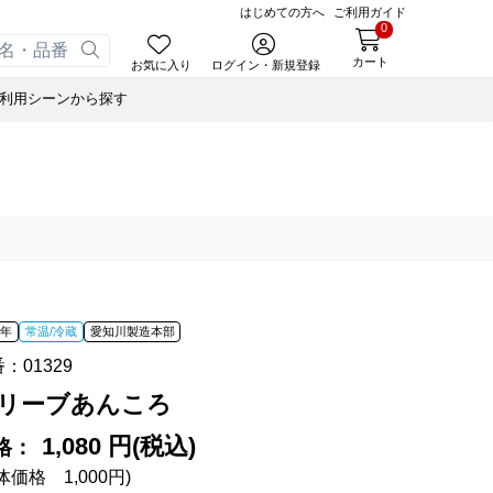
はじめての方へ
ご利用ガイド
0
カート
お気に入り
ログイン・新規登録
利用シーンから探す
あんころ
合せ
ゃく
小豆茶
ナノブロック®
ぬいぐるみハリエさん
藤森照信作品集
風呂敷・手提袋
スウェルボトル
せ
ルマスク
たねやの本
ナノブロック®
合せ
ルＴシャツ
近江商人の哲学
ウッドビーズブレスレット
オイル
あんこ
みハリエさん
風呂敷・手提袋
あずきリップクリーム
オイル
ボトル
オイル
 年
常温/冷蔵
愛知川製造本部
オペースト
書籍
番：
01329
ド
藤森照信作品集
リーブあんころ
あんこ
たねやの本
eGiftでサマーギフト
たねやカステラ Message BOX
オペースト
近江商人の哲学
1,080 円(税込)
格：
体価格 1,000円)