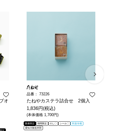
品番：
73226
品番：
72
ブオ
たねやカステラ詰合せ 2個入
たねやカ
1,836円(税込)
2,700円
(本体価格 1,700円)
(本体価格 2
数量限定
期間限定
のし〇
シール〇
常温/冷蔵
数量限定
期間限
愛知川製造本部
限定