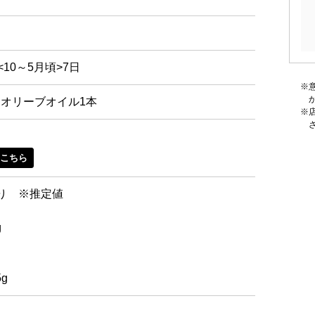
<10～5月頃>7日
、オリーブオイル1本
はこちら
たり ※推定値
g
5g