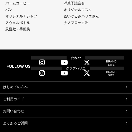
バームコーヒー
洋菓子詰合せ
パン
オリジナルマスク
オリジナルＴシャツ
ぬいぐるみハリエさん
スウェルボトル
ナノブロック®
風呂敷・手提袋
全商品
全てのアイテム一覧
たねや
BRAND
SITE
FOLLOW US
和菓子
クラブハリエ
BRAND
ふくみ天平
本生羊羹
SITE
たねや寒天
清水白桃ゼリー
ブルーベリーゼリー
完熟梅ぜりー
はじめての方へ
マスカットゼリー
たねやしるこ
ご利用ガイド
えだ豆餅
お迎えだんご
たねや葛切り
たねや饅頭
お問い合わせ
どらやき
カステラ
たねやカステラ
栗饅頭
よくあるご質問
斗升最中
末廣饅頭
末廣福饅頭
冷凍 おはぎ