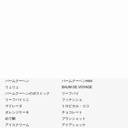
末廣福饅頭
近江八景
たねや葛切り
冷凍 おはぎ
ピスタブレ
オリーブ大福
オリーブあんころ
つぶら餅
涼菓詰合せ
和菓子詰合せ
たねやのあんこ
オリーブオイル
ピスタチオペースト
おこわ
小豆茶
藤森照信作品集
たねやの本
近江商人の哲学
風呂敷・手提袋
クラブハリエ
バームクーヘン
バームクーヘンmini
リュリュ
BAUM DE VOYAGE
バームクーヘンのボストック
リーフパイ
リーフパイミニ
フィナンシェ
マドレーヌ
トロピカル・ココ
オレンジケーキ
チョコレート
めで鯛
ブランシェット
アイスクリーム
アイアシェッケ