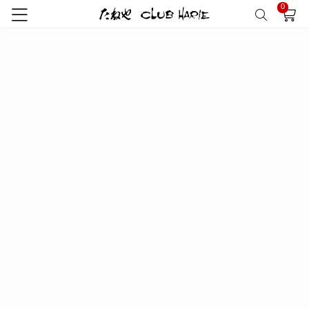
0
トップ
たねや
たねやカステラ
たねやカステラ詰合せ 3個入