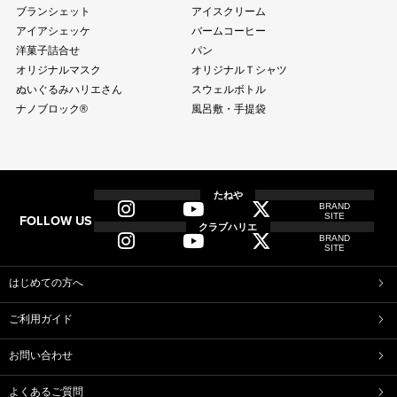
ブランシェット
アイスクリーム
アイアシェッケ
バームコーヒー
洋菓子詰合せ
パン
オリジナルマスク
オリジナルＴシャツ
ぬいぐるみハリエさん
スウェルボトル
ナノブロック®
風呂敷・手提袋
全商品
全てのアイテム一覧
たねや
BRAND
SITE
FOLLOW US
和菓子
クラブハリエ
BRAND
ふくみ天平
本生羊羹
SITE
たねや寒天
清水白桃ゼリー
ブルーベリーゼリー
完熟梅ぜりー
はじめての方へ
マスカットゼリー
たねやしるこ
ご利用ガイド
えだ豆餅
お迎えだんご
たねや葛切り
たねや饅頭
お問い合わせ
どらやき
カステラ
たねやカステラ
栗饅頭
よくあるご質問