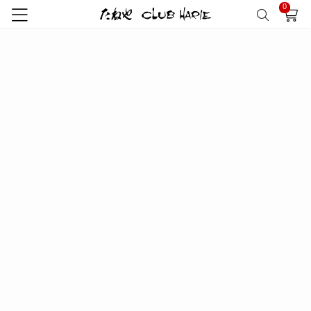
0
トップ
検索結果
たねや
"御中元"の検索結果
検索結果 39件
並び替え
絞り込み
たねや