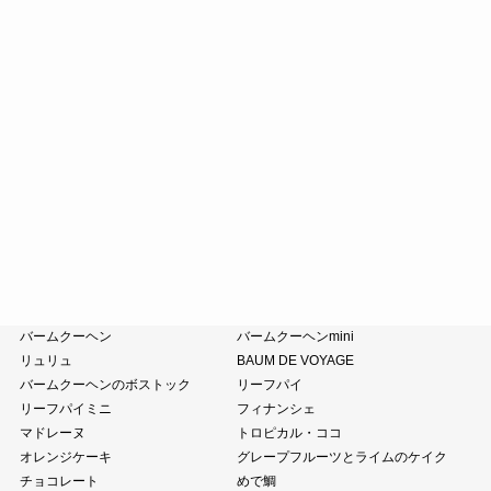
斗升最中
末廣饅頭
末廣福饅頭
近江八景
たねや葛切り
冷凍 おはぎ
ピスタブレ
オリーブ大福
オリーブあんころ
つぶら餅
涼菓詰合せ
和菓子詰合せ
たねやのあんこ
オリーブオイル
ピスタチオペースト
おこわ
小豆茶
藤森照信作品集
たねやの本
近江商人の哲学
風呂敷・手提袋
クラブハリエ
バームクーヘン
バームクーヘンmini
リュリュ
BAUM DE VOYAGE
バームクーヘンのボストック
リーフパイ
リーフパイミニ
フィナンシェ
マドレーヌ
トロピカル・ココ
オレンジケーキ
グレープフルーツとライムのケイク
チョコレート
めで鯛