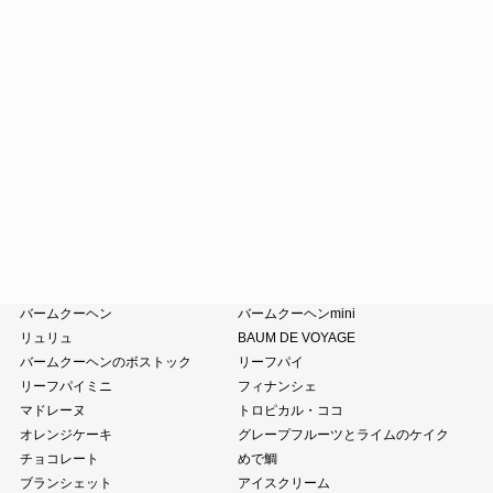
斗升最中
末廣饅頭
末廣福饅頭
近江八景
たねや葛切り
冷凍 おはぎ
ピスタブレ
オリーブ大福
オリーブあんころ
つぶら餅
涼菓詰合せ
和菓子詰合せ
たねやのあんこ
オリーブオイル
ピスタチオペースト
おこわ
小豆茶
藤森照信作品集
たねやの本
近江商人の哲学
風呂敷・手提袋
クラブハリエ
バームクーヘン
バームクーヘンmini
リュリュ
BAUM DE VOYAGE
バームクーヘンのボストック
リーフパイ
リーフパイミニ
フィナンシェ
マドレーヌ
トロピカル・ココ
オレンジケーキ
グレープフルーツとライムのケイク
チョコレート
めで鯛
ブランシェット
アイスクリーム