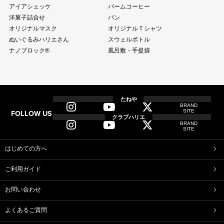
アイアシェッケ
バームコーヒー
洋菓子詰合せ
パン
オリジナルマスク
オリジナルＴシャツ
ぬいぐるみハリエさん
スウェルボトル
ナノブロック®
風呂敷・手提袋
全商品
全てのアイテム一覧
たねや
BRAND
SITE
FOLLOW US
和菓子
クラブハリエ
BRAND
ふくみ天平
本生羊羹
SITE
たねや寒天
清水白桃ゼリー
ブルーベリーゼリー
完熟梅ぜりー
はじめての方へ
マスカットゼリー
たねやしるこ
ご利用ガイド
えだ豆餅
お迎えだんご
たねや葛切り
たねや饅頭
お問い合わせ
どらやき
カステラ
たねやカステラ
栗饅頭
よくあるご質問
斗升最中
末廣饅頭