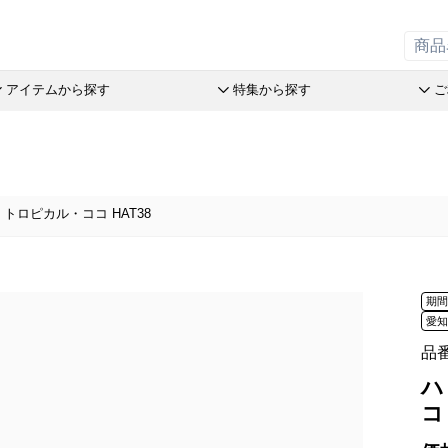
アイテムから探す
特集から探す
ご
の引菓子
斗升最中
チョコレート
リーフパイミニ
オリーブ
洋菓子詰
赤こんに
ステラ Message Box
末廣饅頭
めで鯛
フィナンシェ
つぶら餅
パン
おこわ
品
トロピカル・ココ HAT38
末廣福饅頭
ブランシェット
マドレーヌ
涼菓詰合
オリジナ
売限定商品
近江八景
アイスクリーム
トロピカル・ココ
和菓子詰
オリジナ
オリーブ
たねや葛切り
アイアシェッケ
オレンジケーキ
たねやの
ぬいぐる
とライムのケイク
tでサマーギフト
冷凍 おはぎ
バームコーヒー
チョコレート
オリーブ
スウェル
オリーブ
送のお菓子
期
ピスタブレ
めで鯛
ピスタチ
製造本部 冷凍商品
愛
ift
オリーブ大福
ブランシェット
おこわ
舎 冷凍商品
スプレッ
品
アイスクリーム
リルタン 冷凍商品
アイアシェッケ
たねやの
夏のおくりもの
ハ
洋菓子詰合せ
ピスタチ
コ
商品特別販売