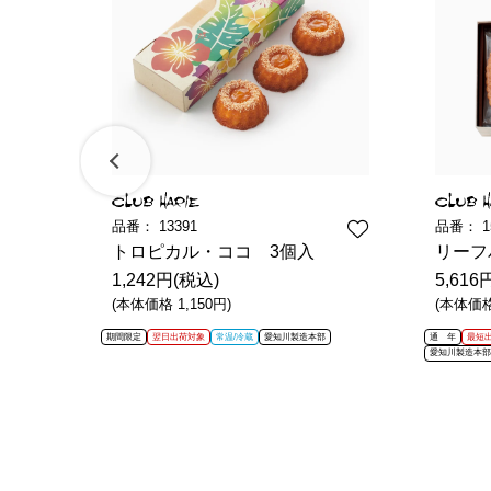
品番：
13391
品番：
1
0
トロピカル・ココ 3個入
リーフ
1,242円(税込)
5,616
(本体価格 1,150円)
(本体価格 
期間限定
翌日出荷対象
常温/冷蔵
愛知川製造本部
通 年
最短
愛知川製造本部