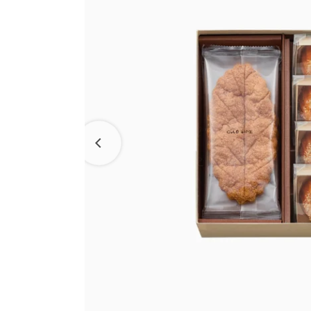
ラ コ
えだ豆餅
洋菓子
パン工
お迎えだんご
LAGO
たねや・クラブハリエの取り組み
バームクーヘン
たねや葛切り
バームクーヘンmini
たねや饅頭
パッケージレスシリーズ
リュリュ
百貨店
どらやき
たねやこだわり便
BAUM DE VOYAGE
カステラ
近江國傳承
クラブ
バームクーヘンの
たねやカステラ
リーフパイ