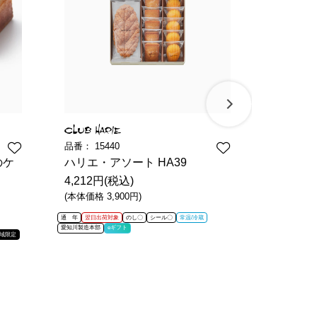
品番：
15440
品番：
15
のケ
ハリエ・アソート HA39
バームmi
4,212円(税込)
5,011円
(本体価格 3,900円)
(本体価格 4
通 年
翌日出荷対象
のし〇
シール〇
常温/冷蔵
通 年
のし〇
愛知川製造本部
eギフト
愛知川製造本部
域限定