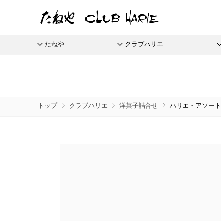
たねや
クラブハリエ
たねや
クラブハリエ
ふくみ天平
バームクーヘン
全商品
季節商品
季節のイベントに
たねやしるこ
リーフパイミニ
栗饅頭
ご婚礼
本生羊羹
バームクーヘンmini
えだ豆餅
フィナンシェ
斗升最中
たねやカ
限定商
トップ
クラブハリエ
洋菓子詰合せ
ハリエ・アソート 
全てのアイテム一覧
抹茶を使ったお菓子
節供と歳時のお菓子
たねや寒天
リュリュ
お迎えだんご
マドレーヌ
末廣饅頭
涼菓 -心地よい夏を-
通信販
清水白桃ゼリー
BAUM DE VOYAGE
たねや饅頭
トロピカル・ココ
末廣福饅頭
夏のクラブハリエはトロピカル
eGift
ブルーベリーゼリー
バームクーヘンのボストック
和菓子
さまざまな贈り物に
どらやき
オレンジケーキ
冷凍 おはぎ
完熟梅ぜりー
リーフパイ
カステラ
グレープフルーツ
ピスタブレ
eGif
冷凍配
ふくみ天平
夏のおくりもの
中山金桃ゼリー
スペシャルコンテンツ
たねやカステラ
オリーブ大福
eGift
本生羊羹
節目節目のお祝いに
愛知川
マスカットゼリー
栗饅頭
オリーブあんころ
選べるeG
たねや寒天
ひこにゃん×たねや・クラブハリエ
美濠の
つぶら餅
清水白桃ゼリー
ディズニーデザインコレクション
ジュブ
近江八景
ブルーベリーゼリー
週替わりマルシェ
涼菓詰合せ
完熟梅ぜりー
冷燻調味料
和菓子詰合せ
直営店
マスカットゼリー
無濾過エキストラバージンごま油
たねやしるこ
菓子道具