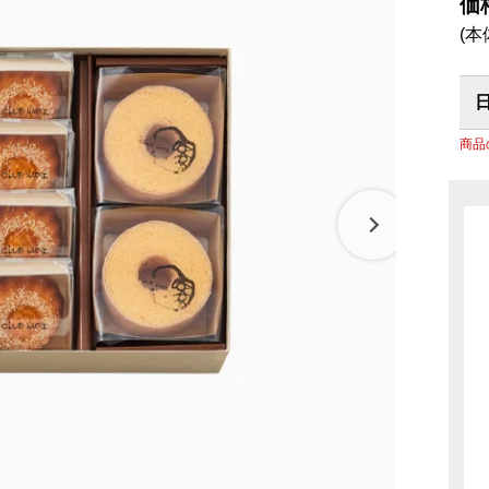
リーナ近江八幡
パン
調味料
価
房 ジュブリルタン
抹茶を使ったお菓子
(本
パン
冷燻調味
 大津
山田製油
飲料・食品
商品特別販売
グッズ
クラフトビール
ハリエ 草津近鉄店
商品
ボストック
小豆茶
オリジナ
バームコーヒー
オリジナ