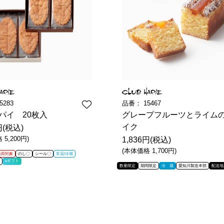
5283
品番：
15467
パイ 20枚入
グレープフルーツとライム
イク
円(税込)
5,200円)
1,836円(税込)
(本体価格 1,700円)
出荷対象
のし〇
シール〇
常温/冷蔵
eギフト
数量限定
期間限定
冷 蔵
愛知川製造本部
配送地