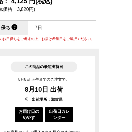
4,125 円(税込)
菓子道具
格：
涼菓 -心地よい夏を-
週替わりマルシェ
体価格 3,820円)
料
菓子用型
ごま油
風呂敷・手提袋
日保ち
7日
風呂敷・手提袋
のお日保ちをご考慮の上、お届け希望日をご選択ください。
ルマスク
ルＴシャツ
この商品の最短出荷日
8月8日 正午までのご注文で、
8月10日 出荷
出荷場所：滋賀県
お届け日の
出荷日カレ
めやす
ンダー