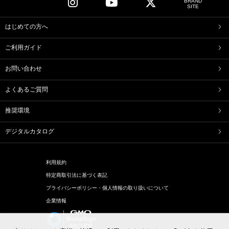
BRAND
ふくみ天平
本生羊羹
SITE
たねや寒天
清水白桃ゼリー
ブルーベリーゼリー
完熟梅ぜりー
はじめての方へ
マスカットゼリー
たねやしるこ
ご利用ガイド
えだ豆餅
お迎えだんご
たねや葛切り
たねや饅頭
お問い合わせ
どらやき
カステラ
たねやカステラ
栗饅頭
よくあるご質問
斗升最中
末廣饅頭
末廣福饅頭
冷凍 おはぎ
推奨環境
ピスタブレ
オリーブ大福
オリーブあんころ
つぶら餅
デジタルカタログ
近江八景
涼菓詰合せ
和菓子詰合せ
利用規約
洋菓子
特定商取引法に基づく表記
バームクーヘン
バームクーヘンmini
プライバシーポリシー・個人情報の取り扱いについて
リュリュ
BAUM DE VOYAGE
企業情報
バームクーヘンのボストック
リーフパイ
リーフパイミニ
フィナンシェ
マドレーヌ
トロピカル・ココ