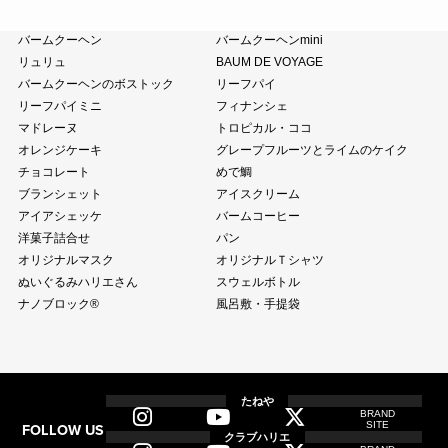
クラブハリエ
バームクーヘン
バームクーヘンmini
リュリュ
BAUM DE VOYAGE
バームクーヘンのボストック
リーフパイ
リーフパイミニ
フィナンシェ
マドレーヌ
トロピカル・ココ
オレンジケーキ
グレープフルーツとライムのケイク
チョコレート
めで鯛
ブランシェット
アイスクリーム
アイアシェッケ
バームコーヒー
洋菓子詰合せ
パン
オリジナルマスク
オリジナルＴシャツ
ぬいぐるみハリエさん
スウェルボトル
ナノブロック®
風呂敷・手提袋
全商品
全てのアイテム一覧
たねや
BRAND
SITE
FOLLOW US
和菓子
クラブハリエ