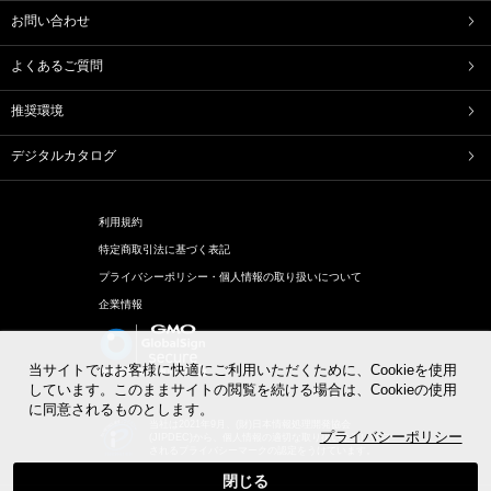
たねや葛切り
たねや饅頭
お問い合わせ
どらやき
カステラ
たねやカステラ
栗饅頭
よくあるご質問
斗升最中
末廣饅頭
末廣福饅頭
冷凍 おはぎ
推奨環境
ピスタブレ
オリーブ大福
オリーブあんころ
つぶら餅
デジタルカタログ
近江八景
涼菓詰合せ
和菓子詰合せ
利用規約
洋菓子
特定商取引法に基づく表記
バームクーヘン
バームクーヘンmini
プライバシーポリシー・個人情報の取り扱いについて
リュリュ
BAUM DE VOYAGE
企業情報
バームクーヘンのボストック
リーフパイ
リーフパイミニ
フィナンシェ
マドレーヌ
トロピカル・ココ
当サイトではお客様に快適にご利用いただくために、Cookieを使用
オレンジケーキ
チョコレート
しています。このままサイトの閲覧を続ける場合は、Cookieの使用
に同意されるものとします。
めで鯛
ブランシェット
当社は2021年9月、(財)日本情報処理開発協会
アイスクリーム
アイアシェッケ
プライバシーポリシー
(JIPDEC)から、個人情報の適切な取り扱い企業に付与
されるプライバシーマークの認定をうけています。
洋菓子詰合せ
閉じる