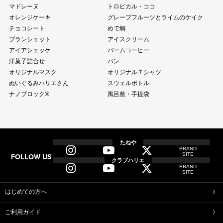
マドレーヌ
トロピカル・ココ
オレンジケーキ
グレープフルーツとライムのケイク
チョコレート
めで鯛
ブランシェット
アイスクリーム
アイアシェッケ
バームコーヒー
洋菓子詰合せ
パン
オリジナルマスク
オリジナルＴシャツ
ぬいぐるみハリエさん
スウェルボトル
ナノブロック®
風呂敷・手提袋
全商品
全てのアイテム一覧
たねや
BRAND
SITE
FOLLOW US
和菓子
クラブハリエ
BRAND
ふくみ天平
本生羊羹
SITE
たねや寒天
清水白桃ゼリー
ブルーベリーゼリー
完熟梅ぜりー
はじめての方へ
マスカットゼリー
たねやしるこ
ご利用ガイド
えだ豆餅
お迎えだんご