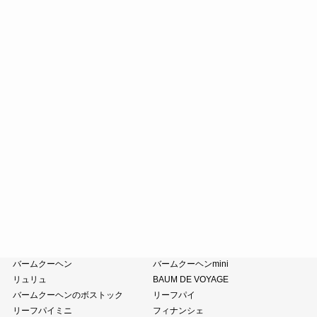
たねやしるこ
えだ豆餅
お迎えだんご
たねや饅頭
どらやき
カステラ
たねやカステラ
栗饅頭
斗升最中
末廣饅頭
末廣福饅頭
近江八景
たねや葛切り
冷凍 おはぎ
ピスタブレ
オリーブ大福
オリーブあんころ
つぶら餅
涼菓詰合せ
和菓子詰合せ
たねやのあんこ
オリーブオイル
ピスタチオペースト
おこわ
小豆茶
藤森照信作品集
たねやの本
近江商人の哲学
風呂敷・手提袋
クラブハリエ
バームクーヘン
バームクーヘンmini
リュリュ
BAUM DE VOYAGE
バームクーヘンのボストック
リーフパイ
リーフパイミニ
フィナンシェ