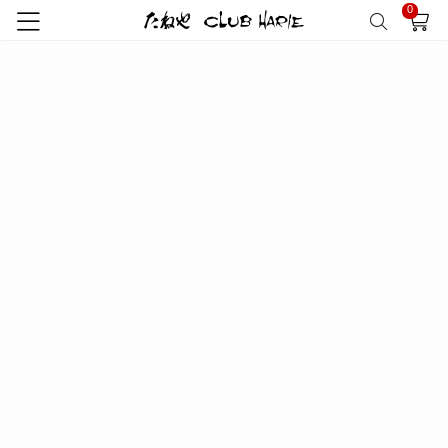
0
トップ
特集
スペシャルコンテンツ
菓子道具
ST008(BC)