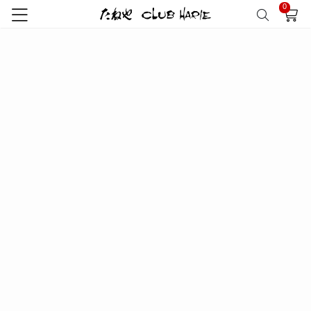
0
トップ
セキュリティーについて
セキュリティーについて
たねや・クラブハリエ公式オンラインショップでは、お客様に安心し
てお買い物を楽しんでいただくため、下記のセキュリティー対策を導
入をしております。