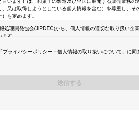
と言います）は、和菓子の製造及び全国に展開する販売業務の
し、又は取得しようとしている個人情報を含む）を尊重し、そ
ー）を定めます。
本情報処理開発協会(JIPDEC)から、個人情報の適切な取り扱い
います。
取得と利用について
「プライバシーポリシー・個人情報の取り扱いについて」に同
本人の同意を得ることを原則とし、不正な方法による入手はい
囲内でのみ利用するとともに、ご本人の同意または正当な理由
送信する
、以下の「個人情報の取り扱いについて」で示します。
安全管理措置について
連する法令や規範を遵守し、すべての役職員、従業員にその重
ントシステム』を構築し、その維持に務めます。
つ最新の情報に保つとともに、不正アクセスや紛失、破壊、改
理措置を講じます。また、特定された利用目的の達成に必要な
。
情報の開示と訂正等について