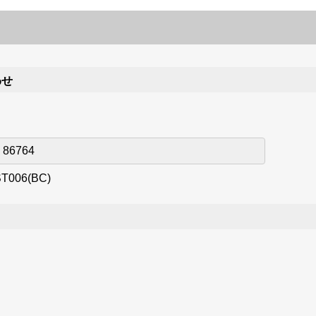
わせ
T006(BC)