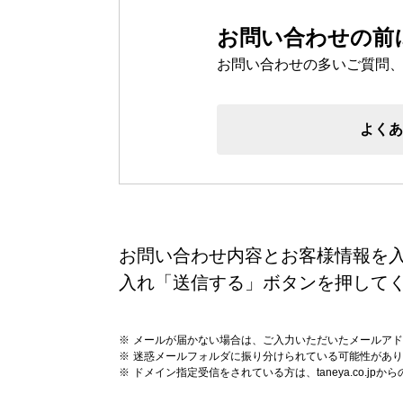
ラ コ
えだ豆餅
洋菓子
パン工
お問い合わせの前
お迎えだんご
LAGO
たねや・クラブハリエの取り組み
バームクーヘン
たねや葛切り
お問い合わせの多いご質問
バームクーヘンmini
たねや饅頭
パッケージレスシリーズ
リュリュ
百貨店
どらやき
たねやこだわり便
BAUM DE VOYAGE
カステラ
近江國傳承
クラブ
バームクーヘンの
よく
たねやカステラ
リーフパイ
お問い合わせ内容とお客様情報を
入れ「送信する」ボタンを押して
メールが届かない場合は、ご入力いただいたメールアド
迷惑メールフォルダに振り分けられている可能性があり
ドメイン指定受信をされている方は、taneya.co.j