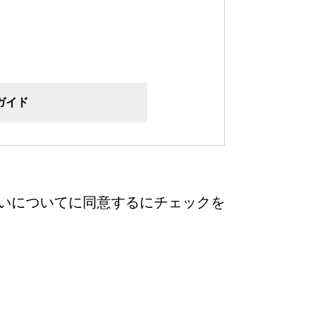
菓子道具
涼菓 -心地よい夏を-
週替わりマルシェ
料
菓子用型
ごま油
風呂敷・手提袋
風呂敷・手提袋
ルマスク
ガイド
ルＴシャツ
いについてに同意するにチェックを