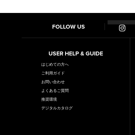
当社ではご本人からの開示、訂
当社への個人情報のお取り扱い
FOLLOW US
内容についてはご依頼者または
ご相談やご依頼に関する記録は
なお、当社からの連絡は指定さ
USER HELP & GUIDE
当社では、個人情報保護に関す
はじめての方へ
ります。
制定 2005年(平成17年)8月5日
ご利用ガイド
改訂 2025年(令和7年)7月10日
お問い合わせ
株式会社 たねや
よくあるご質問
滋賀県近江八幡市宮内町３番地
推奨環境
代表取締役社長 山本 昌仁
デジタルカタログ
株式会社 たねや
代表取締役社長 山本 昌仁
個人情報保護管理者 藤井 弘実