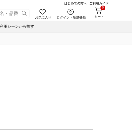
はじめての方へ
ご利用ガイド
0
カート
お気に入り
ログイン・新規登録
利用シーンから探す
あんころ
合せ
ゃく
小豆茶
ナノブロック®
ぬいぐるみハリエさん
藤森照信作品集
風呂敷・手提袋
スウェルボトル
せ
ルマスク
たねやの本
ナノブロック®
合せ
ルＴシャツ
近江商人の哲学
ウッドビーズブレスレット
オイル
あんこ
みハリエさん
風呂敷・手提袋
あずきリップクリーム
オイル
ボトル
オイル
オペースト
書籍
ド
藤森照信作品集
あんこ
たねやの本
eGiftでサマーギフト
たねやカステラ Message BOX
オペースト
近江商人の哲学