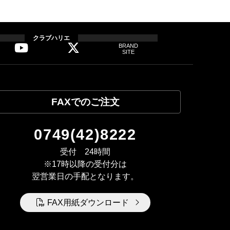
応いたします。
クラブハリエ
BRAND
SITE
。
シーについても随時見直してまい
FAXでのご注文
0749(42)8222
受付 24時間
※17時以降の受付分は
翌営業日の手配となります。
FAX用紙ダウンロード