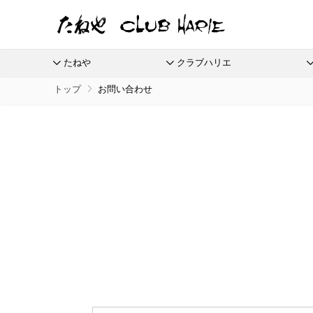
たねや
クラブハリエ
トップ
お問い合わせ
たねや
クラブハリエ
ふくみ天平
バームクーヘン
全商品
季節商品
季節のイベントに
たねやしるこ
リーフパイミニ
栗饅頭
ご婚礼
本生羊羹
バームクーヘンmini
えだ豆餅
フィナンシェ
斗升最中
たねやカ
限定商
全てのアイテム一覧
抹茶を使ったお菓子
節供と歳時のお菓子
たねや寒天
リュリュ
お迎えだんご
マドレーヌ
末廣饅頭
涼菓 -心地よい夏を-
通信販
清水白桃ゼリー
BAUM DE VOYAGE
たねや饅頭
トロピカル・ココ
末廣福饅頭
夏のクラブハリエはトロピカル
eGift
ブルーベリーゼリー
バームクーヘンのボストック
和菓子
さまざまな贈り物に
どらやき
オレンジケーキ
冷凍 おはぎ
完熟梅ぜりー
リーフパイ
カステラ
グレープフルーツ
ピスタブレ
eGif
冷凍配
ふくみ天平
夏のおくりもの
中山金桃ゼリー
スペシャルコンテンツ
たねやカステラ
オリーブ大福
eGift
本生羊羹
節目節目のお祝いに
愛知川
マスカットゼリー
栗饅頭
オリーブあんころ
選べるeG
たねや寒天
ひこにゃん×たねや・クラブハリエ
美濠の
つぶら餅
清水白桃ゼリー
ディズニーデザインコレクション
ジュブ
近江八景
ブルーベリーゼリー
週替わりマルシェ
涼菓詰合せ
完熟梅ぜりー
冷燻調味料
和菓子詰合せ
直営店
マスカットゼリー
無濾過エキストラバージンごま油
たねやしるこ
菓子道具