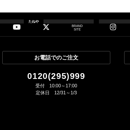
正、削除等のご請求に迅速に対応いたします。
ご相談について
に対するご相談及びご依頼内容について、相談窓口を設置し対
たねや
ご相談者以外へは一切口外いたしません。
BRAND
SITE
適切に保管した後、責任をもって廃棄いたします。
れた連絡先を原則とし、それ以外の方法では連絡いたしません
継続的な改善と見直しについて
る管理体制の継続的改善に努めるとともに、プライバシーポリ
お電話でのご注文
0120(295)999
受付 10:00～17:00
定休日 12/31～1/3
個人情報の取り扱いについて