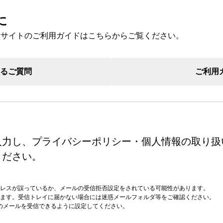
リーナ近江八幡
パン
調味料
房 ジュブリルタン
抹茶を使ったお菓子
パン
冷燻調味
に
 大津
山田製油
、サイトのご利用ガイドはこちらからご覧ください。
飲料・食品
商品特別販売
グッズ
クラフトビール
ハリエ 草津近鉄店
ボストック
小豆茶
オリジナ
あるご質問
ご利用
バームコーヒー
オリジナ
入力し、プライバシーポリシー・個人情報の取り扱
ください。
レスが誤っているか、メールの受信拒否設定をされている可能性があります。
ます。受信トレイに届かない場合には迷惑メールフォルダ等をご確認ください。
pからのメールを受信できるように設定してください。