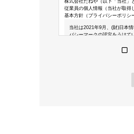
株式会社たねや（以下「当社」
従業員の個人情報（当社が取得
基本方針（プライバシーポリシ
当社は2021年9月、(財)日
バシーマークの認定をうけて
当社では、個人情報の取得はご
利用に際しては公表する利用範
せん。
具体的な利用目的等については
当社は個人情報保護法および関
わせて『個人情報保護マネジメ
お預かりする個人情報は正確か
のために必要かつ適切な安全管
行わないための措置を講じます