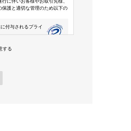
遂行に伴いお客様やお取引先様、
の保護と適切な管理のため以下の
企業に付与されるプライ
意する
たしません。
なく第三者に開示・提供いたしま
要性を周知、教育いたします。あ
ざんや漏えいの防止等、その管理
範囲を超えた個人情報の取扱いを