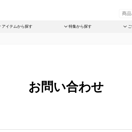
アイテムから探す
特集から探す
ご
の引菓子
斗升最中
チョコレート
リーフパイミニ
オリーブ
洋菓子詰
赤こんに
ステラ Message Box
末廣饅頭
めで鯛
フィナンシェ
つぶら餅
パン
おこわ
品
末廣福饅頭
ブランシェット
マドレーヌ
涼菓詰合
オリジナ
売限定商品
近江八景
アイスクリーム
トロピカル・ココ
和菓子詰
オリジナ
オリーブ
たねや葛切り
アイアシェッケ
オレンジケーキ
たねやの
ぬいぐる
お問い合わせ
とライムのケイク
tでサマーギフト
冷凍 おはぎ
バームコーヒー
チョコレート
オリーブ
スウェル
オリーブ
送のお菓子
ピスタブレ
めで鯛
ピスタチ
製造本部 冷凍商品
ift
オリーブ大福
ブランシェット
おこわ
舎 冷凍商品
スプレッ
アイスクリーム
リルタン 冷凍商品
アイアシェッケ
たねやの
夏のおくりもの
洋菓子詰合せ
ピスタチ
商品特別販売