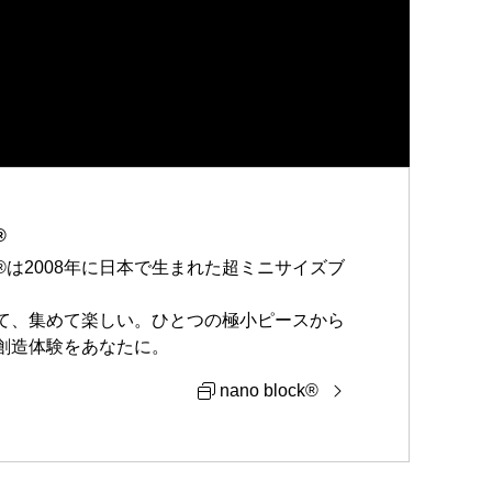
®
®は2008年に日本で生まれた超ミニサイズブ
て、集めて楽しい。ひとつの極小ピースから
創造体験をあなたに。
nano block®