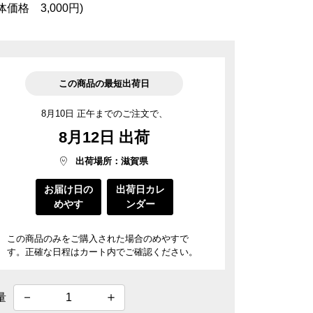
菓子道具
体価格 3,000円)
涼菓 -心地よい夏を-
近江國傳承
料
菓子用型
ごま油
風呂敷・手提袋
風呂敷・手提袋
この商品の最短出荷日
ルマスク
ルＴシャツ
8月10日 正午までのご注文で、
8月12日 出荷
出荷場所：滋賀県
お届け日の
出荷日カレ
めやす
ンダー
この商品のみをご購入された場合のめやすで
す。正確な日程はカート内でご確認ください。
量