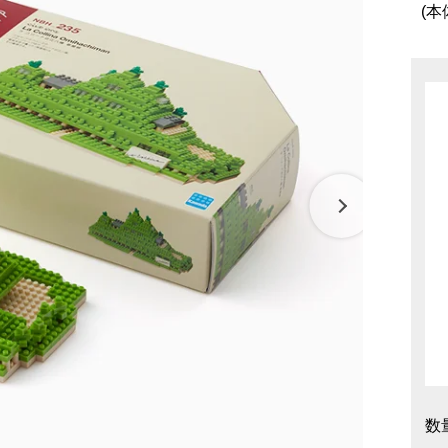
リーナ近江八幡
パン
調味料
(本
抹茶を使ったお菓子
房 ジュブリルタン
パン
冷燻調味
 大津
山田製油
飲料・食品
商品特別販売
グッズ
クラフトビール
ハリエ 草津近鉄店
ボストック
小豆茶
オリジナ
バームコーヒー
オリジナ
数