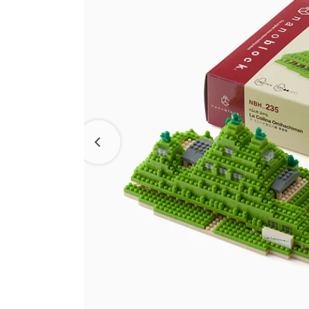
ラ コ
たねや・クラブハリエの取り組み
えだ豆餅
洋菓子
パン工
お迎えだんご
パッケージレスシリーズ
LAGO
バームクーヘン
たねや葛切り
たねやこだわり便
バームクーヘンmini
たねや饅頭
近江國傳承
リュリュ
百貨店
どらやき
BAUM DE VOYAGE
カステラ
クラブ
バームクーヘンの
たねやカステラ
リーフパイ