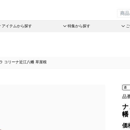
アイテムから探す
特集から探す
ご
の引菓子
斗升最中
オレンジケーキ
リーフパイミニ
オリーブ
アイアシ
赤こんに
ステラ Message Box
末廣饅頭
チョコレート
フィナンシェ
つぶら餅
バームコ
おこわ
品
ラ コリーナ近江八幡 草屋根
末廣福饅頭
めで鯛
マドレーヌ
涼菓詰合
洋菓子詰
売限定商品
近江八景
ブランシェット
トロピカル・ココ
和菓子詰
パン
オリーブ
たねや葛切り
アイスクリーム
オレンジケーキ
たねやの
オリジナ
tでサマーギフト
冷凍 おはぎ
チョコレート
オリーブ
オリーブ
送のお菓子
通
ピスタブレ
めで鯛
ピスタチ
製造本部 冷凍商品
ift
オリーブ大福
ブランシェット
おこわ
品
舎 冷凍商品
スプレッ
アイスクリーム
ナ
リルタン 冷凍商品
アイアシェッケ
たねやの
夏のおくりもの
幡
洋菓子詰合せ
ピスタチ
商品特別販売
価