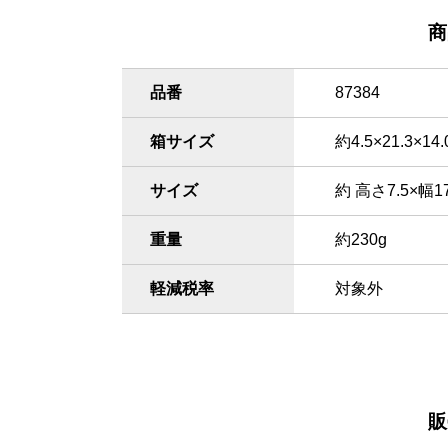
商
品番
87384
箱サイズ
約4.5×21.3×14
サイズ
約 高さ7.5×幅
重量
約230g
軽減税率
対象外
販