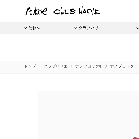
たねや
クラブハリエ
たねや
クラブハリエ
ふくみ天平
バームクーヘン
全商品
季節商品
季節のイベントに
たねやしるこ
リーフパイ
栗饅頭
ご婚礼
本生羊羹
バームクーヘンmini
えだ豆餅
リーフパイミニ
斗升最中
たねやカ
限定商
トップ
クラブハリエ
ナノブロック®
ナノブロック 
全てのアイテム一覧
抹茶を使ったお菓子
節供と歳時のお菓子
たねや寒天
リュリュ
お迎えだんご
フィナンシェ
末廣饅頭
涼菓 -心地よい夏を-
通信販
清水白桃ゼリー
BAUM DE VOYAGE
たねや饅頭
マドレーヌ
末廣福饅頭
eGift
ブルーベリーゼリー
バームクーヘンのボストック
和菓子
さまざまな贈り物に
どらやき
トロピカル・ココ
冷凍 おはぎ
完熟梅ぜりー
スペシャルコンテンツ
カステラ
ピスタブレ
eGif
冷凍配
ふくみ天平
夏のおくりもの
中山金桃ゼリー
たねやカステラ
オリーブ大福
eGift
本生羊羹
ひこにゃん×たねや・クラブハリエ
節目節目のお祝いに
愛知川
マスカットゼリー
栗饅頭
オリーブあんころ
選べるeG
たねや寒天
ディズニーデザインコレクション
美濠の
つぶら餅
清水白桃ゼリー
冷燻調味料
ジュブ
近江八景
ブルーベリーゼリー
無濾過エキストラバージンごま油
涼菓詰合せ
完熟梅ぜりー
菓子道具
和菓子詰合せ
直営店
マスカットゼリー
たねやしるこ