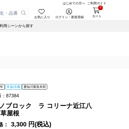
はじめての方へ
ご利用ガイド
0
カート
お気に入り
ログイン・新規登録
利用シーンから探す
あんころ
ェッケ
ゃく
小豆茶
オリジナルＴシャツ
ぬいぐるみハリエさん
ーヒー
藤森照信作品集
ぬいぐるみハリエさん
スウェルボトル
せ
合せ
たねやの本
スウェルボトル
ナノブロック®
合せ
近江商人の哲学
ナノブロック®
ウッドビーズブレスレット
オイル
あんこ
ルマスク
風呂敷・手提袋
風呂敷・手提袋
あずきリップクリーム
オイル
オイル
 年
常温/冷蔵
愛知川製造本部
オペースト
書籍
番：
87384
ド
藤森照信作品集
ノブロック ラ コリーナ近江八
あんこ
たねやの本
eGiftでサマーギフト
たねやカステラ Message BOX
 草屋根
オペースト
近江商人の哲学
3,300 円(税込)
格：