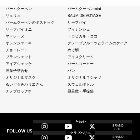
クラブハリエ
バームクーヘン
バームクーヘンmini
リュリュ
BAUM DE VOYAGE
バームクーヘンのボストック
リーフパイ
リーフパイミニ
フィナンシェ
マドレーヌ
トロピカル・ココ
オレンジケーキ
グレープフルーツとライムのケイク
チョコレート
めで鯛
ブランシェット
アイスクリーム
アイアシェッケ
バームコーヒー
洋菓子詰合せ
パン
オリジナルマスク
オリジナルＴシャツ
ぬいぐるみハリエさん
スウェルボトル
ナノブロック®
風呂敷・手提袋
全商品
全てのアイテム一覧
たねや
BRAND
SITE
FOLLOW US
和菓子
クラブハリエ
BRAND
ふくみ天平
本生羊羹