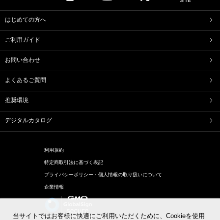
SITE
たねや寒天
清水白桃ゼリー
ブルーベリーゼリー
完熟梅ぜりー
はじめての方へ
マスカットゼリー
たねやしるこ
ご利用ガイド
えだ豆餅
お迎えだんご
たねや葛切り
たねや饅頭
お問い合わせ
どらやき
カステラ
たねやカステラ
栗饅頭
よくあるご質問
斗升最中
末廣饅頭
末廣福饅頭
冷凍 おはぎ
推奨環境
ピスタブレ
オリーブ大福
オリーブあんころ
つぶら餅
デジタルカタログ
近江八景
涼菓詰合せ
和菓子詰合せ
利用規約
洋菓子
特定商取引法に基づく表記
バームクーヘン
バームクーヘンmini
プライバシーポリシー・個人情報の取り扱いについて
リュリュ
BAUM DE VOYAGE
企業情報
バームクーヘンのボストック
リーフパイ
リーフパイミニ
フィナンシェ
マドレーヌ
トロピカル・ココ
当サイトではお客様に快適にご利用いただくために、Cookieを使用