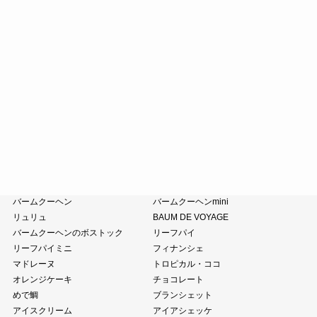
斗升最中
末廣饅頭
末廣福饅頭
近江八景
たねや葛切り
冷凍 おはぎ
ピスタブレ
オリーブ大福
オリーブあんころ
つぶら餅
涼菓詰合せ
和菓子詰合せ
たねやのあんこ
オリーブオイル
ピスタチオペースト
おこわ
小豆茶
藤森照信作品集
たねやの本
近江商人の哲学
風呂敷・手提袋
クラブハリエ
バームクーヘン
バームクーヘンmini
リュリュ
BAUM DE VOYAGE
バームクーヘンのボストック
リーフパイ
リーフパイミニ
フィナンシェ
マドレーヌ
トロピカル・ココ
オレンジケーキ
チョコレート
めで鯛
ブランシェット
アイスクリーム
アイアシェッケ