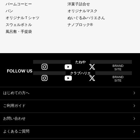
バームコーヒー
洋菓子詰合せ
パン
オリジナルマスク
オリジナルＴシャツ
ぬいぐるみハリエさん
スウェルボトル
ナノブロック®
風呂敷・手提袋
全商品
全てのアイテム一覧
たねや
BRAND
SITE
FOLLOW US
和菓子
クラブハリエ
BRAND
ふくみ天平
本生羊羹
SITE
たねや寒天
清水白桃ゼリー
ブルーベリーゼリー
完熟梅ぜりー
はじめての方へ
マスカットゼリー
たねやしるこ
ご利用ガイド
えだ豆餅
お迎えだんご
たねや葛切り
たねや饅頭
お問い合わせ
どらやき
カステラ
たねやカステラ
栗饅頭
よくあるご質問
斗升最中
末廣饅頭