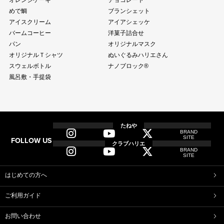
オレンジケーキ
チョコレート
めで鯛
ブランシェット
アイスクリーム
アイアシェッケ
バームコーヒー
洋菓子詰合せ
パン
オリジナルマスク
オリジナルＴシャツ
ぬいぐるみハリエさん
スウェルボトル
ナノブロック®
風呂敷・手提袋
全商品
全てのアイテム一覧
たねや
BRAND
SITE
FOLLOW US
和菓子
クラブハリエ
BRAND
ふくみ天平
本生羊羹
SITE
たねや寒天
ブルーベリーゼリー
完熟梅ぜりー
マスカットゼリー
はじめての方へ
たねやしるこ
えだ豆餅
ご利用ガイド
たねや葛切り
たねや饅頭
どらやき
カステラ
お問い合わせ
たねやカステラ
栗饅頭