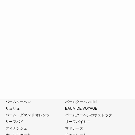
どらやき
カステラ
たねやカステラ
栗饅頭
斗升最中
末廣饅頭
末廣福饅頭
近江八景
たねや葛切り
冷凍 おはぎ
ピスタブレ
オリーブ大福
オリーブあんころ
つぶら餅
涼菓詰合せ
和菓子詰合せ
たねやのあんこ
オリーブオイル
ピスタチオペースト
おこわ
小豆茶
藤森照信作品集
たねやの本
近江商人の哲学
風呂敷・手提袋
クラブハリエ
バームクーヘン
バームクーヘンmini
リュリュ
BAUM DE VOYAGE
バーム・ダマンド オレンジ
バームクーヘンのボストック
リーフパイ
リーフパイミニ
フィナンシェ
マドレーヌ