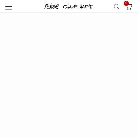
0
トップ
特集
スペシャルコンテンツ
菓子道具
CastMat01(BC)