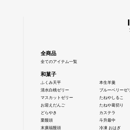
全商品
全てのアイテム一覧
和菓子
ふくみ天平
本生羊羹
清水白桃ゼリー
ブルーベリーゼ
マスカットゼリー
たねやしるこ
お迎えだんご
たねや葛切り
どらやき
カステラ
栗饅頭
斗升最中
末廣福饅頭
冷凍 おはぎ