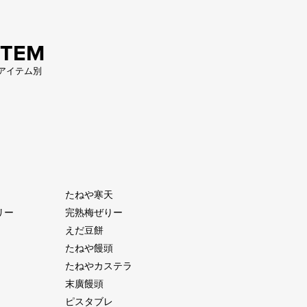
ITEM
アイテム別
たねや寒天
リー
完熟梅ぜりー
えだ豆餅
たねや饅頭
たねやカステラ
末廣饅頭
ピスタブレ