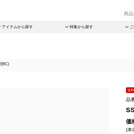
アイテムから探す
特集から探す
ご
の引菓子
斗升最中
オレンジケーキ
リーフパイミニ
オリーブ
アイアシ
赤こんに
ステラ Message Box
末廣饅頭
チョコレート
フィナンシェ
つぶら餅
バームコ
おこわ
品
2(BC)
末廣福饅頭
めで鯛
マドレーヌ
涼菓詰合
洋菓子詰
売限定商品
近江八景
ブランシェット
トロピカル・ココ
和菓子詰
パン
オリーブ
たねや葛切り
アイスクリーム
オレンジケーキ
たねやの
オリジナ
tでサマーギフト
冷凍 おはぎ
チョコレート
オリーブ
オリーブ
送のお菓子
送
ピスタブレ
めで鯛
ピスタチ
製造本部 冷凍商品
ift
オリーブ大福
ブランシェット
おこわ
品
舎 冷凍商品
スプレッ
アイスクリーム
SS
リルタン 冷凍商品
アイアシェッケ
たねやの
夏のおくりもの
洋菓子詰合せ
ピスタチ
価
商品特別販売
(本