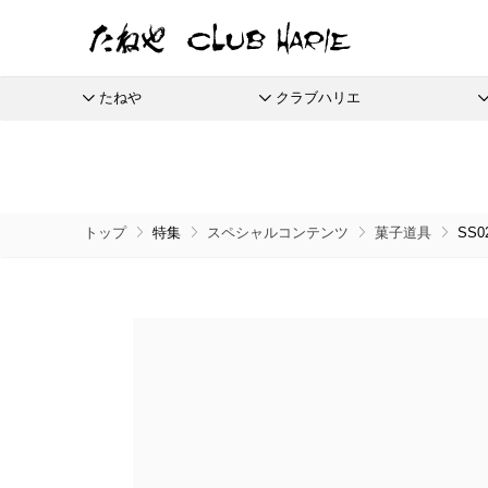
たねや
クラブハリエ
たねや
クラブハリエ
ふくみ天平
バームクーヘン
全商品
季節商品
季節のイベントに
たねやしるこ
リーフパイ
栗饅頭
ご婚礼
本生羊羹
バームクーヘンmini
えだ豆餅
リーフパイミニ
斗升最中
たねやカ
限定商
トップ
特集
スペシャルコンテンツ
菓子道具
SS0
全てのアイテム一覧
抹茶を使ったお菓子
節供と歳時のお菓子
たねや寒天
リュリュ
お迎えだんご
フィナンシェ
末廣饅頭
涼菓 -心地よい夏を-
通信販
清水白桃ゼリー
BAUM DE VOYAGE
たねや饅頭
マドレーヌ
末廣福饅頭
eGift
ブルーベリーゼリー
バームクーヘンのボストック
和菓子
さまざまな贈り物に
どらやき
トロピカル・ココ
冷凍 おはぎ
完熟梅ぜりー
スペシャルコンテンツ
カステラ
ピスタブレ
eGif
冷凍配
ふくみ天平
夏のおくりもの
中山金桃ゼリー
たねやカステラ
オリーブ大福
eGift
本生羊羹
ひこにゃん×たねや・クラブハリエ
節目節目のお祝いに
愛知川
マスカットゼリー
栗饅頭
オリーブあんころ
選べるeG
たねや寒天
ディズニーデザインコレクション
美濠の
つぶら餅
清水白桃ゼリー
冷燻調味料
ジュブ
近江八景
ブルーベリーゼリー
無濾過エキストラバージンごま油
涼菓詰合せ
完熟梅ぜりー
菓子道具
和菓子詰合せ
直営店
マスカットゼリー
たねやしるこ