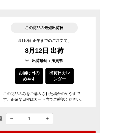
菓子道具
涼菓 -心地よい夏を-
近江國傳承
料
菓子用型
ごま油
風呂敷・手提袋
この商品の最短出荷日
風呂敷・手提袋
ルマスク
8月10日 正午までのご注文で、
ルＴシャツ
8月12日 出荷
出荷場所：滋賀県
お届け日の
出荷日カレ
めやす
ンダー
この商品のみをご購入された場合のめやすで
す。正確な日程はカート内でご確認ください。
量