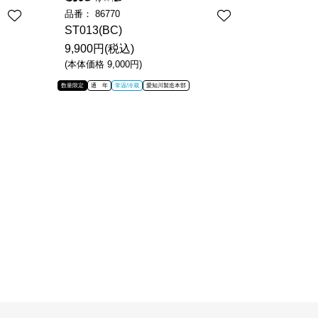
品番：
86770
品番：
86
ST013(BC)
ST011(
9,900円(税込)
9,900円
(本体価格 9,000円)
(本体価格 9
数量限定
通 年
常温/冷蔵
愛知川製造本部
数量限定
通 年