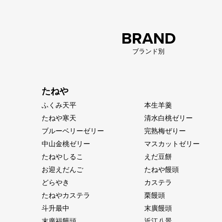
BRAND
ブランド別
たねや
ふくみ天平
本生羊羹
たねや寒天
清水白桃ゼリー
ブルーベリーゼリー
完熟梅ぜりー
中山金桃ゼリー
マスカットゼリー
たねやしるこ
えだ豆餅
お迎えだんご
たねや饅頭
どらやき
カステラ
たねやカステラ
栗饅頭
斗升最中
末廣饅頭
末廣福饅頭
近江八景