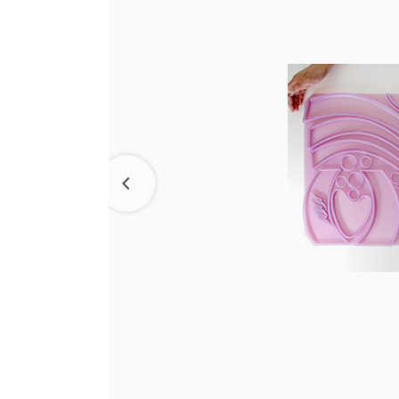
ラ コ
たねや・クラブハリエの取り組み
えだ豆餅
洋菓子
パン工
お迎えだんご
パッケージレスシリーズ
LAGO
バームクーヘン
たねや葛切り
たねやこだわり便
バームクーヘンmini
たねや饅頭
近江國傳承
リュリュ
百貨店
どらやき
BAUM DE VOYAGE
カステラ
クラブ
バームクーヘンの
たねやカステラ
リーフパイ