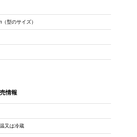
0cm（型のサイズ）
売情報
温又は冷蔵