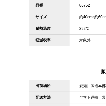
品番
86752
サイズ
約40cm×約6
耐熱温度
232℃
軽減税率
対象外
販
出荷場所
愛知川製造本部
配送方法
ヤマト運輸 常