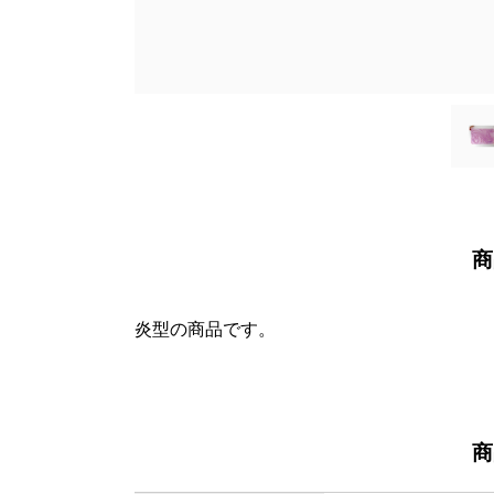
商
炎型の商品です。
商