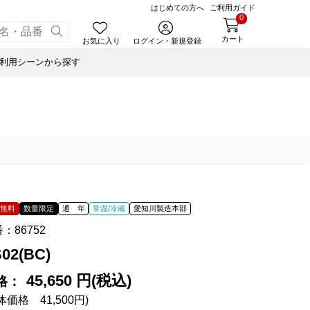
はじめての方へ
ご利用ガイド
0
カート
お気に入り
ログイン・新規登録
利用シーンから探す
あんころ
ェッケ
ゃく
小豆茶
オリジナルＴシャツ
ぬいぐるみハリエさん
ーヒー
藤森照信作品集
ぬいぐるみハリエさん
スウェルボトル
せ
合せ
たねやの本
スウェルボトル
ナノブロック®
合せ
近江商人の哲学
ナノブロック®
ウッドビーズブレスレット
オイル
あんこ
ルマスク
風呂敷・手提袋
風呂敷・手提袋
あずきリップクリーム
オイル
オイル
料無料
数量限定
通 年
常温/冷蔵
愛知川製造本部
オペースト
書籍
番：
86752
ド
藤森照信作品集
02(BC)
あんこ
たねやの本
eGiftでサマーギフト
たねやカステラ Message BOX
オペースト
近江商人の哲学
45,650 円(税込)
格：
体価格 41,500円)