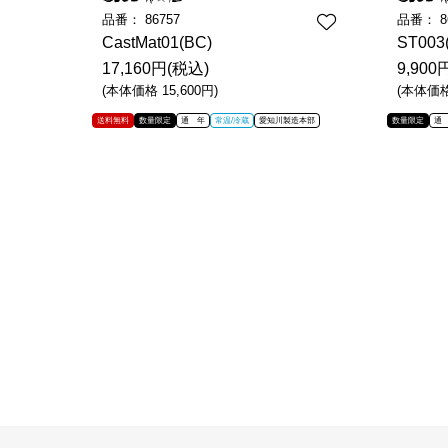
品番：
86757
品番：
8
CastMat01(BC)
ST003
17,160円(税込)
9,900
(本体価格 15,600円)
(本体価格 
送料無料
数量限定
通 年
常温/冷蔵
愛知川製造本部
数量限定
通