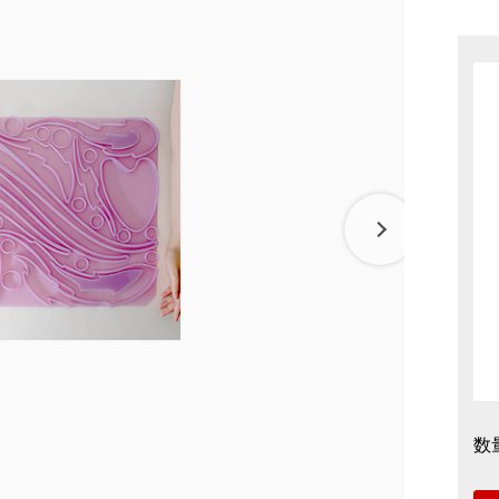
リーナ近江八幡
パン
調味料
抹茶を使ったお菓子
房 ジュブリルタン
パン
冷燻調味
 大津
山田製油
飲料・食品
商品特別販売
グッズ
クラフトビール
ハリエ 草津近鉄店
ボストック
小豆茶
オリジナ
バームコーヒー
オリジナ
数