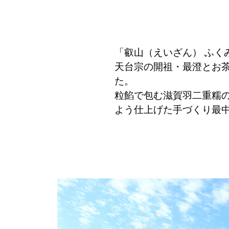
「叡山（えいざん） ふ
天台宗の開祖・最澄とお
た。
粒餡で包む滋賀羽二重糯
よう仕上げた手づくり最