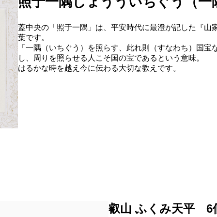
照于一隅しょうういちぐう（一
蓋中央の「照于一隅」は、平安時代に最澄が記した『山
葉です。
「一隅（いちぐう）を照らす、此れ則（すなわち）国宝
し、周りを照らせる人こそ国の宝であるという意味。
はるかな時を越え今に伝わる大切な教えです。
叡山 ふくみ天平 6