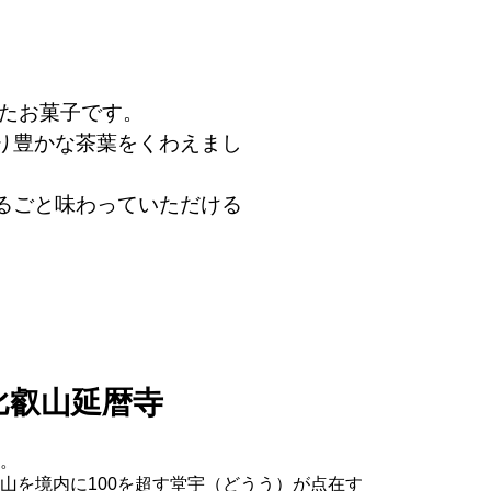
げたお菓子です。
り豊かな茶葉をくわえまし
るごと味わっていただける
比叡山延暦寺
。
山を境内に100を超す堂宇（どうう）が点在す