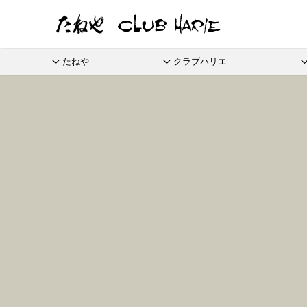
たねや
クラブハリエ
たねや
クラブハリエ
ふくみ天平
バームクーヘン
全商品
季節商品
季節のイベントに
たねやしるこ
リーフパイミニ
栗饅頭
ご婚礼
本生羊羹
バームクーヘンmini
えだ豆餅
フィナンシェ
斗升最中
たねやカ
限定商
全てのアイテム一覧
抹茶を使ったお菓子
節供と歳時のお菓子
たねや寒天
リュリュ
お迎えだんご
マドレーヌ
末廣饅頭
涼菓 -心地よい夏を-
通信販
清水白桃ゼリー
BAUM DE VOYAGE
たねや饅頭
トロピカル・ココ
末廣福饅頭
夏のクラブハリエはトロピカル
eGift
ブルーベリーゼリー
バームクーヘンのボストック
和菓子
さまざまな贈り物に
どらやき
オレンジケーキ
冷凍 おはぎ
完熟梅ぜりー
リーフパイ
カステラ
グレープフルーツ
ピスタブレ
eGif
冷凍配
ふくみ天平
夏のおくりもの
中山金桃ゼリー
スペシャルコンテンツ
たねやカステラ
オリーブ大福
eGift
本生羊羹
節目節目のお祝いに
愛知川
マスカットゼリー
栗饅頭
オリーブあんころ
選べるeG
たねや寒天
ひこにゃん×たねや・クラブハリエ
美濠の
つぶら餅
清水白桃ゼリー
ディズニーデザインコレクション
ジュブ
近江八景
ブルーベリーゼリー
週替わりマルシェ
涼菓詰合せ
完熟梅ぜりー
冷燻調味料
和菓子詰合せ
直営店
マスカットゼリー
無濾過エキストラバージンごま油
たねやしるこ
菓子道具