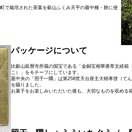
町で栽培された茶葉を叡山ふくみ天平の最中種・餅に使
パッケージについて
比叡山延暦寺所蔵の国宝である「金銅宝相華唐草文経箱
こ）」をモチーフにしています。
蓋中央の「照于一隅」は第258世天台座主大樹孝啓（て
を賜りました。
お菓子をお楽しみいただいた後も、大切なものを収める