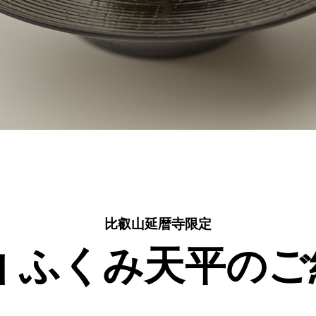
比叡山延暦寺限定
山 ふくみ天平の
ご