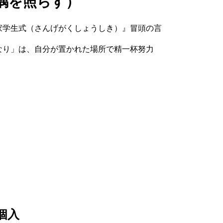
隅を照らす）
家学生式（さんげがくしょうしき）』冒頭の言
なり」は、自分が置かれた場所で精一杯努力
個入