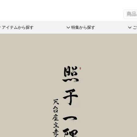
アイテムから探す
特集から探す
ご
の引菓子
斗升最中
チョコレート
リーフパイミニ
オリーブ
洋菓子詰
赤こんに
ステラ Message Box
末廣饅頭
めで鯛
フィナンシェ
つぶら餅
パン
おこわ
品
末廣福饅頭
ブランシェット
マドレーヌ
涼菓詰合
オリジナ
売限定商品
近江八景
アイスクリーム
トロピカル・ココ
和菓子詰
オリジナ
オリーブ
たねや葛切り
アイアシェッケ
オレンジケーキ
たねやの
ぬいぐる
とライムのケイク
tでサマーギフト
冷凍 おはぎ
バームコーヒー
チョコレート
オリーブ
スウェル
オリーブ
送のお菓子
ピスタブレ
めで鯛
ピスタチ
製造本部 冷凍商品
ift
オリーブ大福
ブランシェット
おこわ
舎 冷凍商品
スプレッ
アイスクリーム
リルタン 冷凍商品
アイアシェッケ
たねやの
夏のおくりもの
洋菓子詰合せ
ピスタチ
商品特別販売