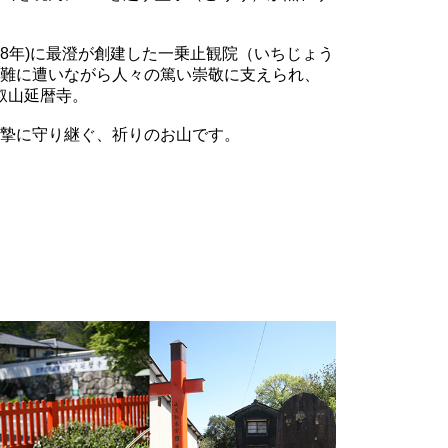
88年)に最澄が創建した一乗止観院（いちじょう
難に遭いながら人々の篤い崇敬に支えられ、
比叡山延暦寺。
摯に守り継ぐ、祈りのお山です。