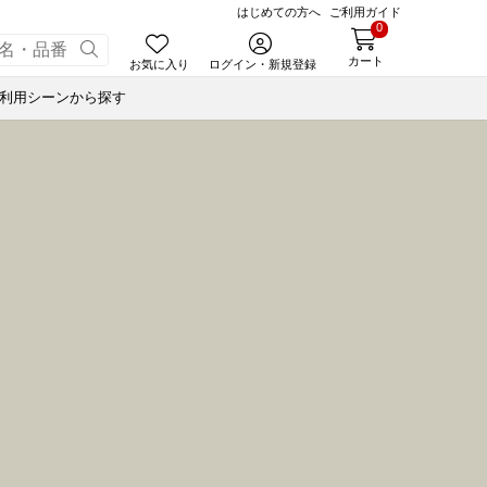
はじめての方へ
ご利用ガイド
0
カート
お気に入り
ログイン・新規登録
利用シーンから探す
あんころ
合せ
ゃく
小豆茶
ナノブロック®
ぬいぐるみハリエさん
藤森照信作品集
風呂敷・手提袋
スウェルボトル
せ
ルマスク
たねやの本
ナノブロック®
合せ
ルＴシャツ
近江商人の哲学
ウッドビーズブレスレット
オイル
あんこ
みハリエさん
風呂敷・手提袋
あずきリップクリーム
オイル
ボトル
オイル
オペースト
書籍
ド
藤森照信作品集
あんこ
たねやの本
eGiftでサマーギフト
たねやカステラ Message BOX
オペースト
近江商人の哲学