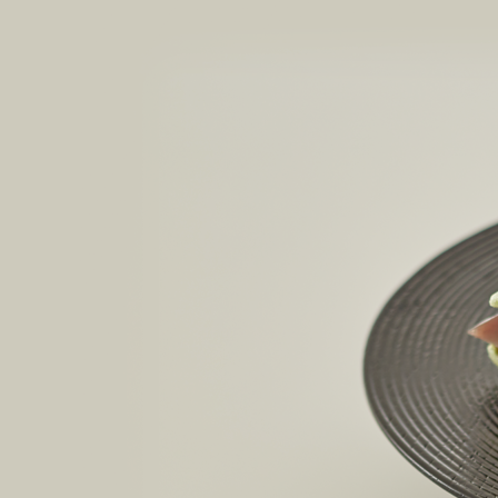
ラ コ
えだ豆餅
洋菓子
パン工
お迎えだんご
LAGO
たねや・クラブハリエの取り組み
バームクーヘン
たねや葛切り
バームクーヘンmini
たねや饅頭
パッケージレスシリーズ
リュリュ
百貨店
どらやき
たねやこだわり便
BAUM DE VOYAGE
カステラ
近江國傳承
クラブ
バームクーヘンの
たねやカステラ
リーフパイ