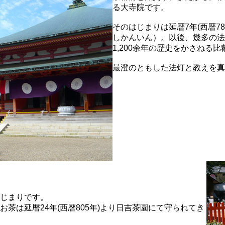
る大寺院です。
そのはじまりは延暦7年(西暦7
しかんいん）。以後、幾多の法
1,200余年の歴史をかさねる
最澄のともした法灯と教えを真
じまりです。
茶は延暦24年(西暦805年)より日吉茶園にて守られてき