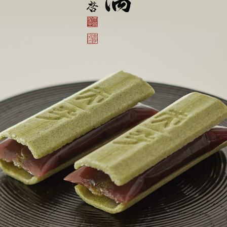
リーナ近江八幡
パン
調味料
房 ジュブリルタン
抹茶を使ったお菓子
パン
冷燻調味
 大津
山田製油
飲料・食品
商品特別販売
グッズ
クラフトビール
ハリエ 草津近鉄店
ボストック
小豆茶
オリジナ
バームコーヒー
オリジナ