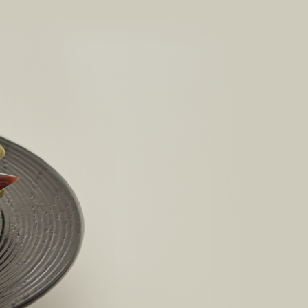
菓子道具
涼菓 -心地よい夏を-
週替わりマルシェ
料
菓子用型
ごま油
風呂敷・手提袋
風呂敷・手提袋
ルマスク
ルＴシャツ