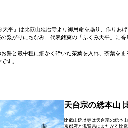
くみ天平」は比叡山延暦寺より御用命を賜り、作りあ
茶の繋がりにちなみ、代表銘菓の「ふくみ天平」に香
のお餅と最中種に細かく砕いた茶葉を入れ、茶葉をま
中です。
天台宗の総本山 
比叡山延暦寺は天台宗の総本山
京都府と滋賀県にまたがる比叡