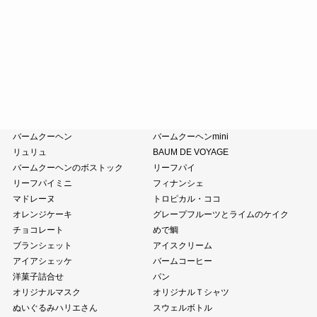
涼菓詰合せ
和菓子詰合せ
たねやのあんこ
オリーブオイル
ピスタチオペースト
おこわ
小豆茶
藤森照信作品集
たねやの本
近江商人の哲学
風呂敷・手提袋
クラブハリエ
バームクーヘン
バームクーヘンmini
リュリュ
BAUM DE VOYAGE
バームクーヘンのボストック
リーフパイ
リーフパイミニ
フィナンシェ
マドレーヌ
トロピカル・ココ
オレンジケーキ
グレープフルーツとライムのケイク
チョコレート
めで鯛
ブランシェット
アイスクリーム
アイアシェッケ
バームコーヒー
洋菓子詰合せ
パン
オリジナルマスク
オリジナルＴシャツ
ぬいぐるみハリエさん
スウェルボトル