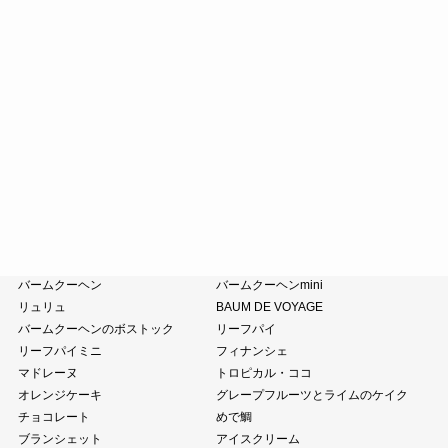
斗升最中
末廣饅頭
末廣福饅頭
近江八景
たねや葛切り
冷凍 おはぎ
ピスタブレ
オリーブ大福
オリーブあんころ
つぶら餅
涼菓詰合せ
和菓子詰合せ
たねやのあんこ
オリーブオイル
ピスタチオペースト
おこわ
小豆茶
藤森照信作品集
たねやの本
近江商人の哲学
風呂敷・手提袋
クラブハリエ
バームクーヘン
バームクーヘンmini
リュリュ
BAUM DE VOYAGE
バームクーヘンのボストック
リーフパイ
リーフパイミニ
フィナンシェ
マドレーヌ
トロピカル・ココ
オレンジケーキ
グレープフルーツとライムのケイク
チョコレート
めで鯛
ブランシェット
アイスクリーム