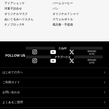
アイアシェッケ
バームコーヒー
洋菓子詰合せ
パン
オリジナルマスク
オリジナルＴシャツ
ぬいぐるみハリエさん
スウェルボトル
ナノブロック®
風呂敷・手提袋
全商品
全てのアイテム一覧
たねや
BRAND
SITE
FOLLOW US
和菓子
クラブハリエ
BRAND
ふくみ天平
本生羊羹
SITE
たねや寒天
清水白桃ゼリー
ブルーベリーゼリー
完熟梅ぜりー
はじめての方へ
マスカットゼリー
たねやしるこ
ご利用ガイド
えだ豆餅
お迎えだんご
たねや葛切り
たねや饅頭
お問い合わせ
どらやき
カステラ
たねやカステラ
栗饅頭
よくあるご質問
斗升最中
末廣饅頭