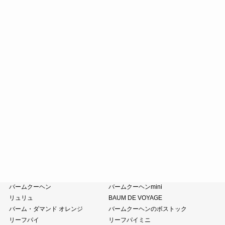
えだ豆餅
たねや饅頭
どらやき
カステラ
たねやカステラ
栗饅頭
斗升最中
末廣饅頭
末廣福饅頭
近江八景
たねや葛切り
冷凍 おはぎ
ピスタブレ
オリーブ大福
オリーブあんころ
つぶら餅
涼菓詰合せ
和菓子詰合せ
たねやのあんこ
オリーブオイル
ピスタチオペースト
おこわ
小豆茶
藤森照信作品集
たねやの本
近江商人の哲学
風呂敷・手提袋
クラブハリエ
バームクーヘン
バームクーヘンmini
リュリュ
BAUM DE VOYAGE
バーム・ダマンド オレンジ
バームクーヘンのボストック
リーフパイ
リーフパイミニ