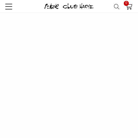
0
トップ
特集
スペシャルコンテンツ
菓子道具
GeoMat03(BC)