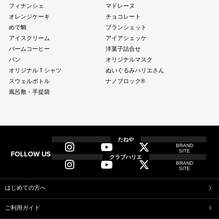
フィナンシェ
マドレーヌ
オレンジケーキ
チョコレート
めで鯛
ブランシェット
アイスクリーム
アイアシェッケ
バームコーヒー
洋菓子詰合せ
パン
オリジナルマスク
オリジナルＴシャツ
ぬいぐるみハリエさん
スウェルボトル
ナノブロック®
風呂敷・手提袋
全商品
全てのアイテム一覧
たねや
BRAND
SITE
FOLLOW US
和菓子
クラブハリエ
BRAND
ふくみ天平
本生羊羹
SITE
たねや寒天
ブルーベリーゼリー
完熟梅ぜりー
マスカットゼリー
はじめての方へ
たねやしるこ
えだ豆餅
ご利用ガイド
たねや葛切り
たねや饅頭