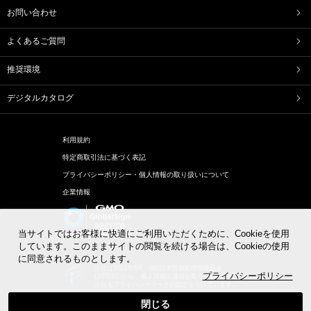
どらやき
カステラ
お問い合わせ
たねやカステラ
栗饅頭
斗升最中
末廣饅頭
よくあるご質問
末廣福饅頭
冷凍 おはぎ
ピスタブレ
オリーブ大福
推奨環境
オリーブあんころ
つぶら餅
近江八景
涼菓詰合せ
デジタルカタログ
和菓子詰合せ
洋菓子
利用規約
バームクーヘン
バームクーヘンmini
特定商取引法に基づく表記
リュリュ
BAUM DE VOYAGE
プライバシーポリシー・個人情報の取り扱いについて
バーム・ダマンド オレンジ
バームクーヘンのボストック
企業情報
リーフパイ
リーフパイミニ
フィナンシェ
マドレーヌ
オレンジケーキ
チョコレート
当サイトではお客様に快適にご利用いただくために、Cookieを使用
めで鯛
ブランシェット
しています。このままサイトの閲覧を続ける場合は、Cookieの使用
に同意されるものとします。
アイスクリーム
アイアシェッケ
当社は2021年9月、(財)日本情報処理開発協会
洋菓子詰合せ
プライバシーポリシー
(JIPDEC)から、個人情報の適切な取り扱い企業に付与
されるプライバシーマークの認定をうけています。
パン
閉じる