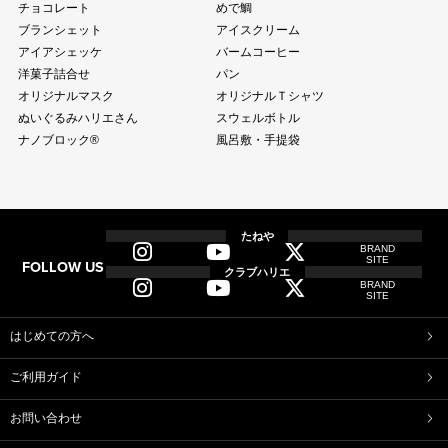
チョコレート
めで鯛
ブランシェット
アイスクリーム
アイアシェッケ
バームコーヒー
洋菓子詰合せ
パン
オリジナルマスク
オリジナルＴシャツ
ぬいぐるみハリエさん
スウェルボトル
ナノブロック®
風呂敷・手提袋
全商品
全てのアイテム一覧
たねや
BRAND
SITE
FOLLOW US
和菓子
クラブハリエ
BRAND
ふくみ天平
本生羊羹
SITE
たねや寒天
清水白桃ゼリー
ブルーベリーゼリー
完熟梅ぜりー
はじめての方へ
マスカットゼリー
たねやしるこ
ご利用ガイド
えだ豆餅
お迎えだんご
たねや葛切り
たねや饅頭
お問い合わせ
どらやき
カステラ
たねやカステラ
栗饅頭