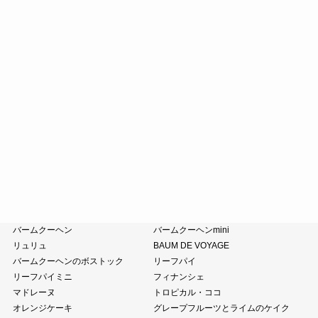
たねやカステラ
栗饅頭
斗升最中
末廣饅頭
末廣福饅頭
近江八景
たねや葛切り
冷凍 おはぎ
ピスタブレ
オリーブ大福
オリーブあんころ
つぶら餅
涼菓詰合せ
和菓子詰合せ
たねやのあんこ
オリーブオイル
ピスタチオペースト
おこわ
小豆茶
藤森照信作品集
たねやの本
近江商人の哲学
風呂敷・手提袋
クラブハリエ
バームクーヘン
バームクーヘンmini
リュリュ
BAUM DE VOYAGE
バームクーヘンのボストック
リーフパイ
リーフパイミニ
フィナンシェ
マドレーヌ
トロピカル・ココ
オレンジケーキ
グレープフルーツとライムのケイク