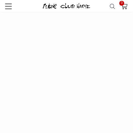
0
トップ
特集
スペシャルコンテンツ
菓子道具
PM003(BC)