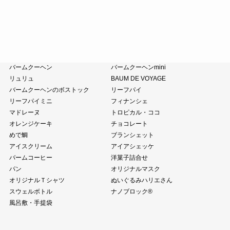
ピスタチオペースト
おこわ
小豆茶
藤森照信作品集
たねやの本
近江商人の哲学
風呂敷・手提袋
クラブハリエ
バームクーヘン
バームクーヘンmini
リュリュ
BAUM DE VOYAGE
バームクーヘンのボストック
リーフパイ
リーフパイミニ
フィナンシェ
マドレーヌ
トロピカル・ココ
オレンジケーキ
チョコレート
めで鯛
ブランシェット
アイスクリーム
アイアシェッケ
バームコーヒー
洋菓子詰合せ
パン
オリジナルマスク
オリジナルＴシャツ
ぬいぐるみハリエさん
スウェルボトル
ナノブロック®
風呂敷・手提袋