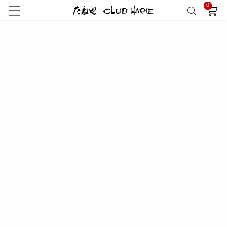
0
トップ
クラブハリエ
オリジナルＴシャツ
ラ コリーナＴシャツ 黒…