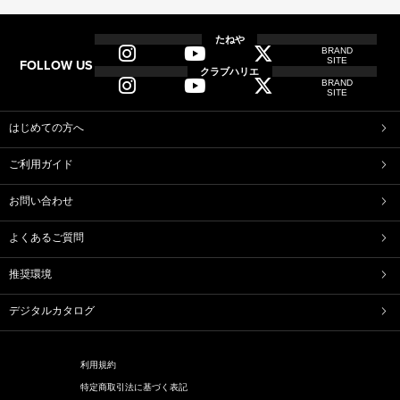
全商品
全てのアイテム一覧
たねや
BRAND
SITE
FOLLOW US
和菓子
クラブハリエ
BRAND
ふくみ天平
本生羊羹
SITE
たねや寒天
清水白桃ゼリー
ブルーベリーゼリー
完熟梅ぜりー
はじめての方へ
マスカットゼリー
たねやしるこ
ご利用ガイド
えだ豆餅
お迎えだんご
たねや葛切り
たねや饅頭
お問い合わせ
どらやき
カステラ
たねやカステラ
栗饅頭
よくあるご質問
斗升最中
末廣饅頭
末廣福饅頭
冷凍 おはぎ
推奨環境
ピスタブレ
オリーブ大福
オリーブあんころ
つぶら餅
デジタルカタログ
近江八景
涼菓詰合せ
和菓子詰合せ
利用規約
洋菓子
特定商取引法に基づく表記