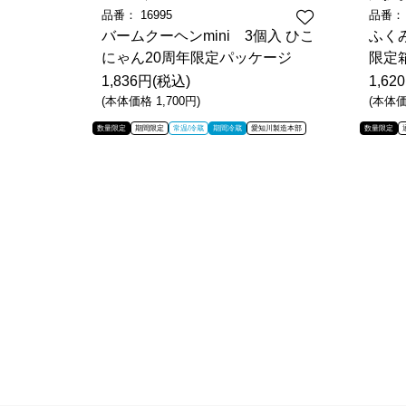
品番：
16995
品番
個入
バームクーヘンmini 3個入 ひこ
ふく
にゃん20周年限定パッケージ
限定
1,836円(税込)
1,62
(本体価格 1,700円)
(本体価
/冷蔵
期間冷蔵
数量限定
期間限定
常温/冷蔵
期間冷蔵
愛知川製造本部
数量限定