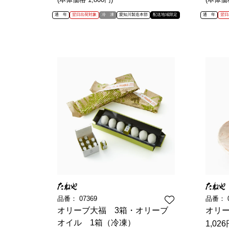
菓子
通 年
翌日出荷対象
冷 凍
愛知川製造本部
配送地域限定
通 年
翌日
知川製造本部
品番：
07369
品番：
オリーブ大福 3箱・オリーブ
オリ
オイル 1箱（冷凍）
1,02