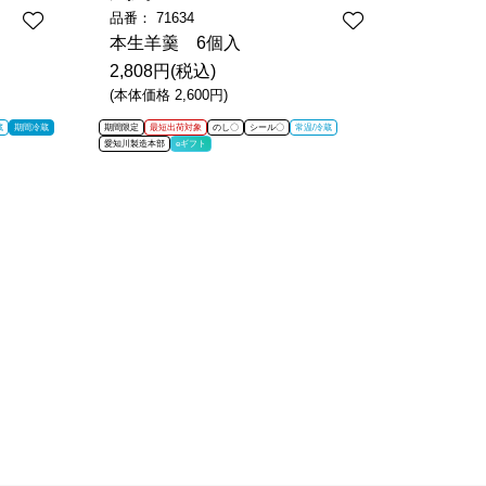
品番：
71634
品番：
7
本生羊羹 6個入
本生羊
2,808円(税込)
3,132
(本体価格 2,600円)
(本体価格 
蔵
期間冷蔵
期間限定
最短出荷対象
のし〇
シール〇
常温/冷蔵
期間限定
最
愛知川製造本部
eギフト
愛知川製造本部