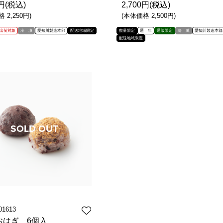
0円(税込)
2,700円(税込)
 2,250円)
(本体価格 2,500円)
出荷対象
冷 凍
愛知川製造本部
配送地域限定
数量限定
通 年
通販限定
冷 凍
愛知川製造本部
配送地域限定
01613
おはぎ 6個入