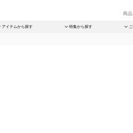
アイテムから探す
特集から探す
ご
の引菓子
斗升最中
チョコレート
リーフパイミニ
オリーブ
洋菓子詰
赤こんに
ステラ Message Box
末廣饅頭
めで鯛
フィナンシェ
つぶら餅
パン
おこわ
品
末廣福饅頭
ブランシェット
マドレーヌ
涼菓詰合
オリジナ
売限定商品
近江八景
アイスクリーム
トロピカル・ココ
和菓子詰
オリジナ
オリーブ
たねや葛切り
アイアシェッケ
オレンジケーキ
たねやの
ぬいぐる
とライムのケイク
tでサマーギフト
冷凍 おはぎ
バームコーヒー
チョコレート
オリーブ
スウェル
オリーブ
送のお菓子
ピスタブレ
めで鯛
ピスタチ
製造本部 冷凍商品
ift
オリーブ大福
ブランシェット
おこわ
舎 冷凍商品
スプレッ
アイスクリーム
リルタン 冷凍商品
アイアシェッケ
たねやの
夏のおくりもの
洋菓子詰合せ
ピスタチ
商品特別販売