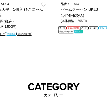
：
73094
品番：
12567
み天平 5個入 ひこにゃん
バームクーヘン BK13
箱
1,474円(税込)
(本体価格 1,365円)
0円(税込)
格 1,500円)
通 年
最短出荷対象
のし〇
シール〇
常温/冷
愛知川製造本部
eギフト
通 年
常温/冷蔵
愛知川製造本部
CATEGORY
カテゴリー