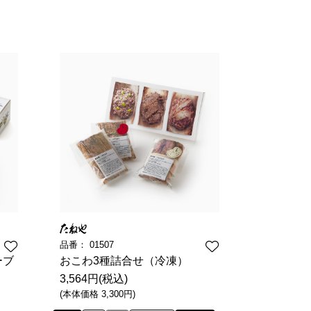
菓子道具
涼菓 -心地よい夏を-
週替わりマルシェ
料
菓子用型
ごま油
風呂敷・手提袋
風呂敷・手提袋
ルマスク
ルＴシャツ
品番：
01507
ーブ
おこわ3種詰合せ（冷凍）
3,564円(税込)
(本体価格 3,300円)