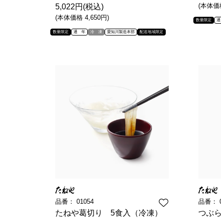
(本体価格
5,022円(税込)
(本体価格 4,650円)
数量限定
通
数量限定
通 年
冷 凍
愛知川製造本部
配送地域限定
品番：
01054
品番：
たねや葛切り 5食入（冷凍）
つぶら