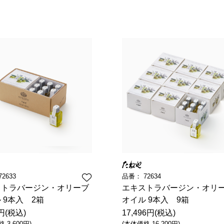
リーナ近江八幡
パン
調味料
房 ジュブリルタン
抹茶を使ったお菓子
パン
冷燻調味
 大津
山田製油
飲料・食品
商品特別販売
グッズ
クラフトビール
ハリエ 草津近鉄店
ボストック
小豆茶
オリジナ
バームコーヒー
オリジナ
72633
品番：
72634
ストラバージン・オリーブ
エキストラバージン・オリ
 9本入 2箱
オイル 9本入 9箱
8円(税込)
17,496円(税込)
 3,600円)
(本体価格 16,200円)