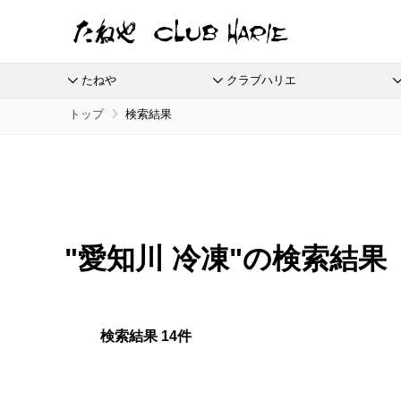
たねや
クラブハリエ
トップ
検索結果
たねや
クラブハリエ
ふくみ天平
バームクーヘン
全商品
季節商品
季節のイベントに
たねやしるこ
リーフパイミニ
栗饅頭
ご婚礼
本生羊羹
バームクーヘンmini
えだ豆餅
フィナンシェ
斗升最中
たねやカ
限定商
全てのアイテム一覧
抹茶を使ったお菓子
節供と歳時のお菓子
たねや寒天
リュリュ
お迎えだんご
マドレーヌ
末廣饅頭
涼菓 -心地よい夏を-
通信販
清水白桃ゼリー
BAUM DE VOYAGE
たねや饅頭
トロピカル・ココ
末廣福饅頭
夏のクラブハリエはトロピカル
eGift
ブルーベリーゼリー
バームクーヘンのボストック
和菓子
さまざまな贈り物に
どらやき
オレンジケーキ
冷凍 おはぎ
"愛知川 冷凍"の検索結果
完熟梅ぜりー
リーフパイ
カステラ
グレープフルーツ
ピスタブレ
eGif
冷凍配
ふくみ天平
夏のおくりもの
中山金桃ゼリー
スペシャルコンテンツ
たねやカステラ
オリーブ大福
eGift
本生羊羹
節目節目のお祝いに
愛知川
マスカットゼリー
栗饅頭
オリーブあんころ
選べるeG
たねや寒天
ひこにゃん×たねや・クラブハリエ
美濠の
つぶら餅
清水白桃ゼリー
ディズニーデザインコレクション
ジュブ
近江八景
検索結果 14件
ブルーベリーゼリー
週替わりマルシェ
涼菓詰合せ
完熟梅ぜりー
冷燻調味料
和菓子詰合せ
直営店
マスカットゼリー
無濾過エキストラバージンごま油
たねやしるこ
菓子道具