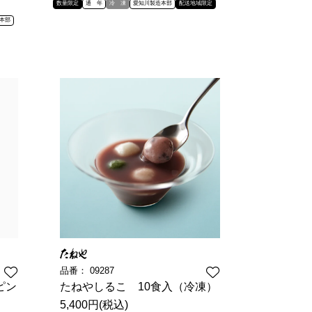
数量限定
通 年
冷 凍
愛知川製造本部
配送地域限定
本部
品番：
09287
ピン
たねやしるこ 10食入（冷凍）
5,400円(税込)