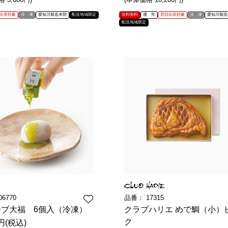
出荷対象
冷 凍
愛知川製造本部
配送地域限定
送料無料
通 年
翌日出荷対象
冷 凍
愛知川製造
配送地域限定
06770
品番：
17315
ーブ大福 6個入（冷凍）
クラブハリエ めで鯛（小）
ク
6円(税込)