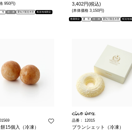
 950円)
3,402円(税込)
(本体価格 3,150円)
 年
冷 凍
愛知川製造本部
配送地域限定
数量限定
通 年
冷 凍
愛知川製造本部
配送地域
01569
品番：
12015
餅15個入（冷凍）
ブランシェット（冷凍）