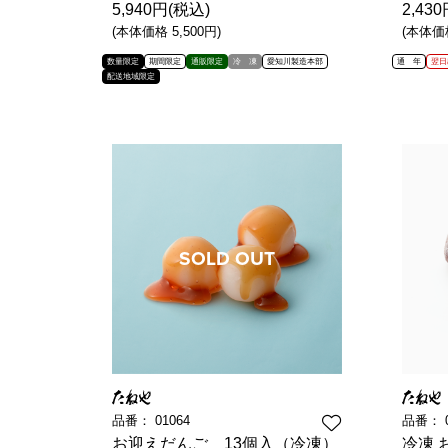
5,940円(税込)
2,43
(本体価格 5,500円)
(本体価格
数量限定
期間限定
通販限定
冷 凍
愛知川製造本部
通 年
翌日
配送地域限定
品番：
01064
品番：
お迎えだんご 13個入（冷凍）
冷凍 