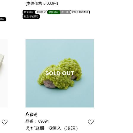
(本体価格 5,000円)
数量限定
期間限定
通販限定
冷 凍
愛知川製造本部
配送地域限定
限定
品番：
09694
えだ豆餅 8個入（冷凍）