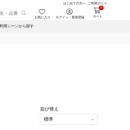
はじめての方へ
ご利用ガイド
0
カート
お気に入り
ログイン・新規登録
利用シーンから探す
あんころ
合せ
ゃく
小豆茶
ナノブロック®
ぬいぐるみハリエさん
藤森照信作品集
風呂敷・手提袋
スウェルボトル
せ
ルマスク
たねやの本
ナノブロック®
合せ
ルＴシャツ
近江商人の哲学
ウッドビーズブレスレット
オイル
あんこ
みハリエさん
風呂敷・手提袋
あずきリップクリーム
オイル
ボトル
オイル
オペースト
書籍
ド
藤森照信作品集
あんこ
たねやの本
eGiftでサマーギフト
たねやカステラ Message BOX
並び替え
オペースト
近江商人の哲学